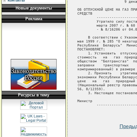
Контакты
                      9 дека
Новые документы
ОБ ОТПУСКНОЙ ЦЕНЕ НА ГАЗ ПРИ
СРЕДСТВ

         -------------------
Реклама
         Утратило силу поста
         марта 2007 г. № 60 
         - № 8/16206 от 04.0
     В соответствии с Указом
мая 1999 г. № 285 "О некотор
Республике  Беларусь"  Минис
ПОСТАНОВЛЯЕТ:

     1. Установить  отпускну
стоимость   на   газ  природ
обществом  "Белтрансгаз"  по
заправки    транспортных    
компримированный) в размере 
     2. Признать    утративш
экономики Республики Беларус
цене   на   газ   природный 
(Национальный реестр правовы
56, 8/12359).

     3. Настоящее постановле
Ресурсы в тему
Министр                     
         -------------------
Преды