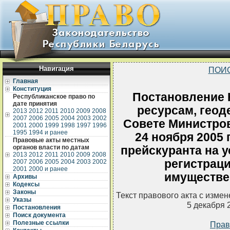
Навигация
ПОИ
Главная
Конституция
Постановление 
Республиканское право по
дате принятия
ресурсам, геод
2013
2012
2011
2010
2009
2008
2007
2006
2005
2004
2003
2002
Совете Министров
2001
2000
1999
1998
1997
1996
1995
1994 и ранее
24 ноября 2005 
Правовые акты местных
органов власти по датам
прейскуранта на у
2013
2012
2011
2010
2009
2008
регистраци
2007
2006
2005
2004
2003
2002
2001
2000 и ранее
имуществе
Архивы
Кодексы
Законы
Текст правового акта с изме
Указы
5 декабря 
Постановления
Поиск документа
Полезные ссылки
Прав