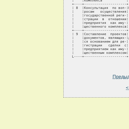
Преды
<