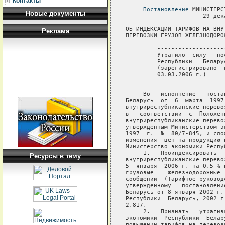
Контакты
Постановление
 МИНИСТЕРС
Новые документы
                      29 дек
ОБ ИНДЕКСАЦИИ ТАРИФОВ НА ВНУ
Реклама
ПЕРЕВОЗКИ ГРУЗОВ ЖЕЛЕЗНОДОРОЖ
         -------------------
         Утратило  силу   по
         Республики   Белару
         (зарегистрировано  
         03.03.2006 г.)  

     Во   исполнение   поста
Беларусь  от  6  марта  1997
внутриреспубликанские перево
в   соответствии  с  Положен
внутриреспубликанские перево
утвержденным Министерством э
1997  г.  №  80/7-845, и сло
изменения  цен на продукцию 
Министерство экономики Респу
     1.   Проиндексировать  
Ресурсы в тему
внутриреспубликанские перево
5  января  2006 г. на 0,5 % 
грузовые    железнодорожные 
сообщении  (Тарифное руковод
утвержденному   постановлени
Беларусь от 8 января 2002 г.
Республики  Беларусь, 2002 г
2,817.

     2.   Признать   утратив
экономики  Республики  Белар
повышении тарифов на перевоз