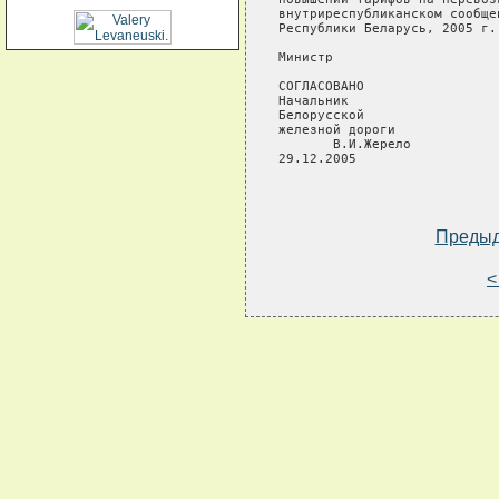
внутриреспубликанском сообще
Республики Беларусь, 2005 г.
Министр                     
СОГЛАСОВАНО          

Начальник

Белорусской

железной дороги

       В.И.Жерело

29.12.2005

Преды
<