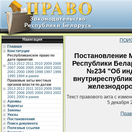
Навигация
ПОИ
Главная
Конституция
Постановление 
Республиканское право по
дате принятия
Республики Белар
2013
2012
2011
2010
2009
2008
2007
2006
2005
2004
2003
2002
№234 "Об ин
2001
2000
1999
1998
1997
1996
1995
1994 и ранее
внутриреспублик
Правовые акты местных
органов власти по датам
железнодор
2013
2012
2011
2010
2009
2008
2007
2006
2005
2004
2003
2002
Текст правового акта с изме
2001
2000 и ранее
Архивы
5 декабря 
Кодексы
Законы
Прав
Указы
Постановления
Поиск документа
Полезные ссылки