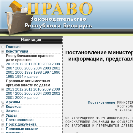
Навигация
Главная
Конституция
Постановление Министерс
Республиканское право по
информации, представл
дате принятия
2013
2012
2011
2010
2009
2008
2007
2006
2005
2004
2003
2002
2001
2000
1999
1998
1997
1996
1995
1994 и ранее
Правовые акты местных
органов власти по датам
2013
2012
2011
2010
2009
2008
2007
2006
2005
2004
2003
2002
2001
2000 и ранее
Архивы
Постановление
 МИНИСТЕРСТВА ЛЕСНОГО ХОЗЯЙСТВА
                         РЕСПУБЛИКИ БЕЛАРУСЬ
                        9 января 2006 г. № 1

ОБ УТВЕРЖДЕНИИ ФОРМ ИНФОРМАЦИИ, ПРЕДСТАВЛЯЕМОЙ
СОИСКАТЕЛЯМИ ЛИЦЕНЗИЙ НА ОСУЩЕСТВЛЕНИЕ ДЕЯТЕЛЬНОСТИ
ПО ЗАГОТОВКЕ И ПЕРЕРАБОТКЕ ДРЕВЕСИНЫ И ЛИЦЕНЗИАТАМИ

     Во   исполнение   постановления  Совета  Министров   Республики
Беларусь  от  27 декабря 2005 г. № 1551 «Об утверждении положений  о
лицензировании  видов  деятельности,  выдачу  лицензий  на   которые
осуществляет  Министерство лесного хозяйства»  Министерство  лесного
хозяйства Республики Беларусь ПОСТАНОВЛЯЕТ:
     1. Утвердить:
     форму  информации  о наличии у соискателя лицензии  технических
средств   для  осуществления  деятельности  по  заготовке  древесины
согласно приложению 1;
     форму   информации   о   составе  и   квалификации   работников
соискателя  лицензии  для  осуществления деятельности  по  заготовке
древесины согласно приложению 2;
     форму информации о заготовке древесины согласно приложению 3;
     форму  информации  о наличии у соискателя лицензии  технических
средств  для  осуществления деятельности  по  переработке  древесины
согласно приложению 4;
     форму   информации   о   составе  и   квалификации   работников
соискателя  лицензии для осуществления деятельности  по  переработке
древесины согласно приложению 5;
     форму   информации    о    переработке    древесины    согласно
приложению 6.
     2.  Признать  утратившим  силу постановление  Комитета  лесного
хозяйства при Совете Министров Республики Беларусь от 11 ноября 2003
г. № 9 «Об утверждении форм информации, предоставляемой соискателями
лицензий  на  осуществление  деятельности  по  заготовке  древесины»
(Национальный  реестр  правовых  актов Республики Беларусь, 2003 г.,
№ 141, 8/10298).
     
Министр                                                  П.М.Семашко
     
                                                 Приложение 1
                                                 к постановлению
                                                 Министерства
                                                 лесного хозяйства
                                                 Республики Беларусь
                                                 09.01.2006 № 1

                                                               Форма
                                  
                             ИНФОРМАЦИЯ
       о наличии у соискателя лицензии технических средств для
          осуществления деятельности по заготовке древесины
                                  
----------------------------------T----------------T---------------¬ 
¦         Технологические         ¦     Машины     ¦  Количество   ¦
¦            операции             ¦  и механизмы   ¦          
Кодексы
Законы
Указы
Постановления
Поиск документа
Полезные ссылки