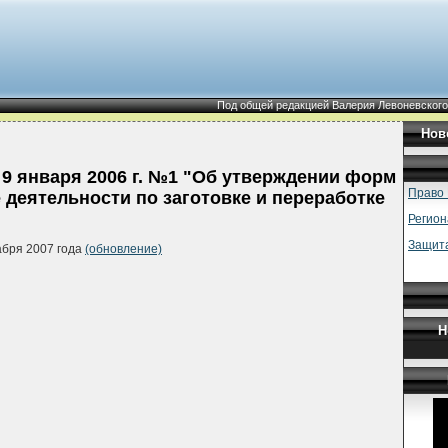
Под общей редакцией Валерия Левоневского
Нов
9 января 2006 г. №1 "Об утверждении форм
Право 
деятельности по заготовке и переработке
Регион
Защита
абря 2007 года
(обновление)
Н