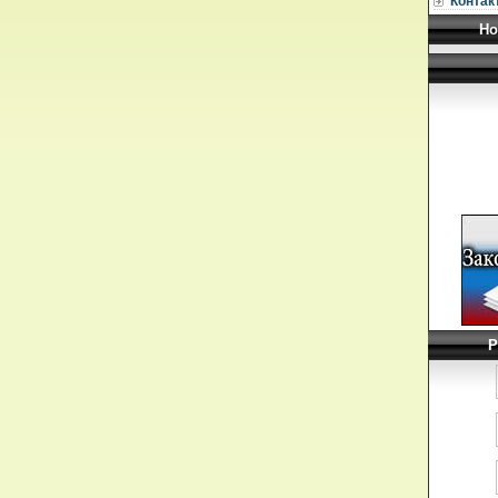
Контак
Но
Р