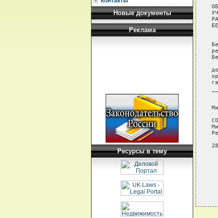
Контакты
О
Новые документы
У
Р
Б
Реклама
 
Б
р
Б
 
д
о
г
_
 
М
С
М
Р
 
28
Ресурсы в тему