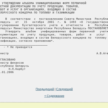
Б УТВЕРЖДЕНИИ АЛЬБОМА УНИФИЦИРОВАННЫХ ФОРМ ПЕРВИЧНОЙ

ЧЕТНОЙ ДОКУМЕНТАЦИИ ПО УЧЕТУ ПРОДУКЦИИ, ТОВАРОВ,

АБОТ И УСЛУГ В ОРГАНИЗАЦИЯХ, ВХОДЯЩИХ В СОСТАВ

ЕЛОРУССКОГО КОНЦЕРНА ПО ТОПЛИВУ И ГАЗИФИКАЦИИ

    В  соответствии  с  постановлением Совета Министров  Республи
еларусь   от   15   октября  2001  г.  №  1493  «О  государственн
егулировании  бухгалтерского  учета  и  отчетности   в   Республи
еларусь» Министерство энергетики Республики Беларусь ПОСТАНОВЛЯЕТ
    Утвердить   альбом   унифицированных  форм  первичной   учетн
окументации  по  учету  продукции,  товаров,  работ   и   услуг  
рганизациях, входящих в состав Белорусского концерна по  топливу 
азификации, согласно приложению*.

_____________________________

   - * Не приводится

инистр                                                    А.В.Аге
ОГЛАСОВАНО           

инистр финансов

еспублики Беларусь

      Н.П.Корбут

.01.2006

Предыдущий
|
Следующий
< Содержание