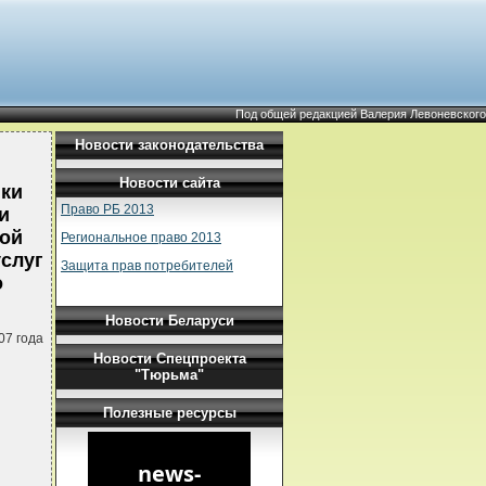
Под общей редакцией Валерия Левоневского
Новости законодательства
Новости сайта
ики
Право РБ 2013
и
ой
Региональное право 2013
услуг
Защита прав потребителей
о
Новости Беларуси
07 года
Новости Спецпроекта
"Тюрьма"
Полезные ресурсы