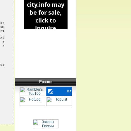
ки

ом

ке

:

ой

 в

 и

ев

Разное