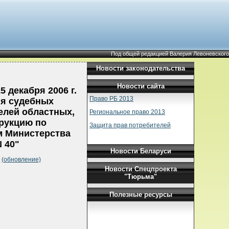
Под общей редакцией Валерия Левоневского
Новости законодательства
Новости сайта
 декабря 2006 г.
Право РБ 2013
ия судебных
елей областных,
Региональное право 2013
трукцию по
Защита прав потребителей
м Министерства
 40"
Новости Беларуси
а
(обновление)
Новости Спецпроекта
"Тюрьма"
Полезные ресурсы