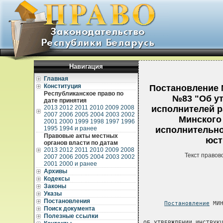
Навигация
Главная
Конституция
Постановление М
Республиканское право по
№83 "Об ут
дате принятия
2013
2012
2011
2010
2009
2008
исполнителей р
2007
2006
2005
2004
2003
2002
Минского
2001
2000
1999
1998
1997
1996
1995
1994 и ранее
исполнительно
Правовые акты местных
юст
органов власти по датам
2013
2012
2011
2010
2009
2008
Текст правов
2007
2006
2005
2004
2003
2002
2001
2000 и ранее
Архивы
Кодексы
Законы
Указы
Постановления
Постановление
 МИНИСТЕРСТВА ЮСТИЦИИ РЕСПУБЛИКИ БЕЛАРУСЬ
                       15 декабря 2006 г. № 83

ОБ УТВЕРЖДЕНИИ ИНСТРУКЦИИ О ПОРЯДКЕ ВЗАИМОДЕЙСТВИЯ
СУДЕБНЫХ ИСПОЛНИТЕЛЕЙ РАЙОННЫХ (ГОРОДСКИХ) СУДОВ И
СУДЕБНЫХ ИСПОЛНИТЕЛЕЙ ОБЛАСТНЫХ, МИНСКОГО ГОРОДСКОГО
СУДОВ И ВНЕСЕНИИ ДОПОЛНЕНИЙ В ИНСТРУКЦИЮ ПО
ИСПОЛНИТЕЛЬНОМУ ПРОИЗВОДСТВУ, УТВЕРЖДЕННУЮ
ПОСТАНОВЛЕНИЕМ МИНИСТЕРСТВА ЮСТИЦИИ РЕСПУБЛИКИ
БЕЛАРУСЬ ОТ 20 ДЕКАБРЯ 2004 Г. № 40

     На   основании  Положения  о  Министерстве  юстиции  Республики
Беларусь,  утвержденного постановлением Совета Министров  Республики
Беларусь  от  31  октября  2001  г.  №  1605,  Министерство  юстиции
Республики Беларусь ПОСТАНОВЛЯЕТ:
     1.  Утвердить  прилагаемую Инструкцию о порядке  взаимодействия
судебных   исполнителей  районных  (городских)  судов   и   судебных
исполнителей областных, Минского городского судов.
     2.   Внести   в  Инструкцию  по  исполнительному  производству,
утвержденную постановлени
Поиск документа
Полезные ссылки