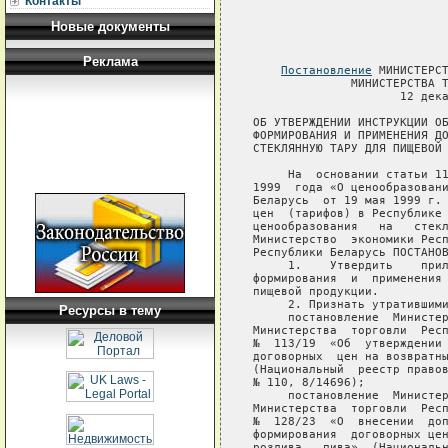
Контакты
Новые документы
Реклама
Постановление
 МИНИСТЕРСТВА ЭКОНОМИКИ РЕСПУБЛИКИ БЕЛАРУСЬ И
              МИНИСТЕРСТВА ТОРГОВЛИ РЕСПУБЛИКИ БЕЛАРУСЬ
                     12 декабря 2006 г. № 216/44

ОБ УТВЕРЖДЕНИИ ИНСТРУКЦИИ ОБ ОСОБЕННОСТЯХ
ФОРМИРОВАНИЯ И ПРИМЕНЕНИЯ ДОГОВОРНЫХ ЦЕН НА
СТЕКЛЯННУЮ ТАРУ ДЛЯ ПИЩЕВОЙ ПРОДУКЦИИ

     На  основании статьи 11 Закона Республики Беларусь  от  10  мая
1999  года «О ценообразовании», пункта 2 Указа Президента Республики
Беларусь  от 19 мая 1999 г. № 285 «О некоторых мерах по стабилизации
цен  (тарифов) в Республике Беларусь», в целях упорядочения вопросов
ценообразования   на   стеклянную   тару   для   пищевой   продукции
Министерство  экономики Республики Беларусь и Министерство  торговли
Республики Беларусь ПОСТАНОВЛЯЮТ:
     1.    Утвердить    прилагаемую   Инструкцию   об   особенностях
формирования  и  применения договорных цен на  стеклянную  тару  для
пищевой продукции.
     2. Признать утратившими силу:
     постановление  Министерства  экономики  Республики  Беларусь  и
Министерства  торговли  Республики  Беларусь  от  10  июля  2006  г.
№  113/19  «Об  утверждении Инструкции об особенностях  формирования
договорных  цен на возвратные стеклянные бутылки для  розлива  пива»
(Национальный  реестр правовых актов Республики Беларусь,  2006  г.,
№ 110, 8/14696);
     постановление  Министерства  экономики  Республики  Беларусь  и
Министерства  торговли  Республики  Беларусь  от  28  июля  2006  г.
№  128/23  «О  внесении  дополнения  в  Инструкцию  об  особенностях
формирования  договорных цен на возвратные  стеклянные  бутылки  для
розлива   пива»  (Национальный  реестр  правовых  актов   Республики
Беларусь, 2006 г., № 128, 8/14832);
     постановление  Министерства  экономики  Республики  Беларусь  и
Министерства  торговли Республики Беларусь от  31  августа  2006  г.
№  145/27 «Об утверждении Инструкции об особенностях формирования  и
применения договорных цен на стеклянную тару для пива» (Национальный
реестр правовых актов Республики Беларусь, 2006 г., № 146, 8/14981).
     3. Настоящее постановление вступает в силу с 1 января 2007 г.
     
Министр экономики                        Министр торговли
Республики Беларусь                      Республики Беларусь
       Н.П.Зайченко                              А.И.Иванков
     
СОГЛАСОВАНО                  
Председатель Белорусского
государственного концерна
пищевой промышленности
«Белгоспищепром»
    И.И.Данченко
      12.
Ресурсы в тему