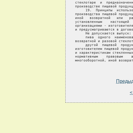
Преды
<