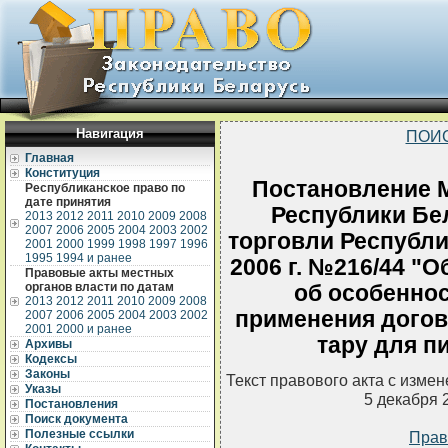
Навигация
ПОИ
Главная
Конституция
Постановление 
Республиканское право по
дате принятия
Республики Бе
2013
2012
2011
2010
2009
2008
2007
2006
2005
2004
2003
2002
торговли Республи
2001
2000
1999
1998
1997
1996
1995
1994 и ранее
2006 г. №216/44 "
Правовые акты местных
органов власти по датам
об особенно
2013
2012
2011
2010
2009
2008
применения догов
2007
2006
2005
2004
2003
2002
2001
2000 и ранее
тару для п
Архивы
Кодексы
Законы
Текст правового акта с изме
Указы
5 декабря 
Постановления
Поиск документа
Полезные ссылки
Прав