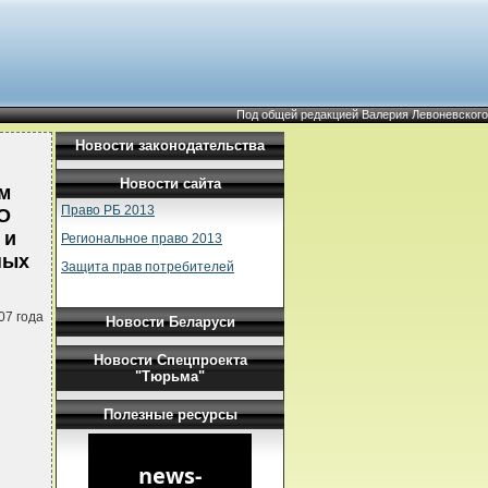
Под общей редакцией Валерия Левоневского
Новости законодательства
Новости сайта
м
Право РБ 2013
"О
 и
Региональное право 2013
ных
Защита прав потребителей
07 года
Новости Беларуси
Новости Спецпроекта
"Тюрьма"
Полезные ресурсы