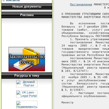
Контакты
Постановление
 МИНИСТЕРС
Новые документы
                         8 м
О ПРИЗНАНИИ УТРАТИВШИМИ СИЛУ
Реклама
МИНИСТЕРСТВА ЭНЕРГЕТИКИ РЕСП
     Во   исполнение   поста
Беларусь  от 7 декабря 2006 
товаров  (работ,  услуг) уни
объединениями,  хозяйственны
Республики Беларусь ПОСТАНОВ
     1. Признать утратившими
     постановление  Министер
24  марта  2005  г. № 7 «О н
товаров   юридическими  лица
государственного  энергетиче
правовых актов Республики Бе
     постановление Министерс
июня 2005 г. № 14 «О внесени
Министерства энергетики Респ
(Национальный  реестр правов
№ 103, 8/12747);

     постановление  Министер
Ресурсы в тему
22  ноября 2005 г. № 35 «Об 
и  услуг  республиканскими  
состав   Белорусского  госуд
(Национальный  реестр правов
№ 5, 8/13587).

     2.   Настоящее  постано
официального опубликования.

Министр                     