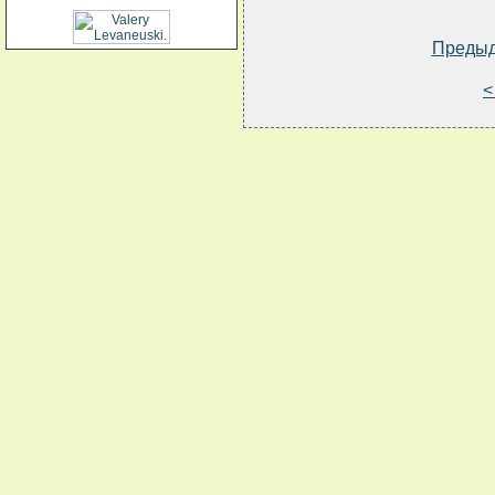
Преды
<