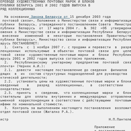
ПЕРЕВОДЕ ХУДОЖЕСТВЕННЫХ ПОЧТОВЫХ МАРОК И БЛОКОВ

СПУБЛИКИ БЕЛАРУСЬ 2001 И 2002 ГОДОВ ВЫПУСКА В

РЯД КОЛЛЕКЦИОННЫХ

   На основании
 Закона Беларуси от 
15 декабря 2003 года
«О  почтовой связи», Положения о Министерстве связи и информатизации
Республики  Беларусь, утвержденного постановлением Совета  Министров
Республики  Беларусь  от  17 марта 2004 г.  №  302  «Об  утверждении
Положения о Министерстве связи и информатизации Республики  Беларусь
и   внесении   изменений  в  некоторые  постановления  Правительства
Республики Беларусь», Министерство связи и информатизации Республики
Беларусь ПОСТАНОВЛЯЕТ:
     1.  Снять  с  1 ноября 2007 г. с продажи и перевести  в  разряд
коллекционных  используемые  в объектах  почтовой  связи  для  целей
почтовой  связи  художественные почтовые марки  и  блоки  Республики
Беларусь 2001 и 2002 годов выпуска согласно приложению.
     2.   Республиканскому  унитарному  предприятию  почтовой  связи
«Белпочта» (Черняк А.И.):
     2.1.  довести  настоящее постановление до сведения  филиалов  и
входящих  в  их  состав структурных подразделений для руководства  в
практической деятельности;
     2.2.  установить цены на художественные почтовые марки и блоки,
переведенные    в    разряд   коллекционных,   в   соответствии    с
законодательством;
     2.3.  принять  к  сведению,  что коллекционные  марки  и  блоки
действительны  для  оплаты  внутренних и  международных  отправлений
письменной  корреспонденции в соответствии с действующими  почтовыми
тарифами по номинальной стоимости.
     3.  Контроль за выполнением настоящего постановления  возложить
на отдел почтовой связи (Жигалко Р.А.).
     
Министр                                                 Н.П.Пантелей
     
                                                 Приложение
                                                 к постановлению
                                                 Министерства связи
                                                 и информатизации
                                                 Республики Беларусь
                                                 09.10.2007 № 39

ПЕРЕЧЕНЬ
художественных почтовых марок и блоков Республики Беларусь 2001 и
2002 годов выпуска, переводимых в разряд коллекционных

------T--------------------------------------------T----------------¬ 
¦  №  ¦            Наименование сюжета             ¦Номинальная сто-¦
¦ п/п ¦                                            ¦ имость (руб.)  ¦
+-----+--------------------------------------------+----------------+ 
¦  1  ¦2                                           ¦       3        ¦
+-----+--------------------------------------------+----------------+ 
¦     ¦                  2001 год                  ¦                ¦
+-----+--------------------------------------------+----------------+ 
¦  1  ¦Блок. Евфросинья Полоцкая                   ¦      500       ¦
+-----+--------------------------------------------+----------------+ 
¦  2  ¦Герб Бреста                                 ¦      200       ¦
+-----+--------------------------------------------+----------------+ 
¦  3  ¦Герб Гомеля                                 ¦      200       ¦
+-----+--------------------------------------------+----------------+ 
¦  4  ¦Блок. Олимпийские игры в Сиднее             ¦      1000      ¦
+-----+--------------------------------------------+----------------+ 
¦  5  ¦Самолет РД (АНТ-25)                         ¦      250       ¦
+-----+--------------------------------------------+----------------+ 
¦  6  ¦Самолет "Родина" (АНТ-37биc)                ¦      250       ¦
+-----+--------------------------------------------+----------------+ 
¦  7  ¦Жук-олень                                   ¦      300       ¦
+-----+--------------------------------------------+----------------+ 
¦  8  ¦Жук-носорог                                 ¦      300       ¦
+-----+--------------------------------------------+----------------+ 
¦  9  ¦Кувшинка белая                              ¦      200       ¦
+-----+--------------------------------------------+----------------+ 
¦ 10  ¦Венерин башмачок                            ¦      400       ¦
+-----+--------------------------------------------+----------------+ 
¦ 11  ¦Малый  лист "Красная книга Беларуси" (12 ма-¦      3600      ¦
¦     ¦рок в книжке)                               ¦                ¦
+-----+--------------------------------------------+----------------+ 
¦ 12  ¦Национальный парк "Припятский"              ¦      400       ¦
+-----+--------------------------------------------+----------------+ 
¦ 13  ¦Национальный парк "Нарочанский"             ¦      1000      ¦
+-----+--------------------------------------------+----------------+ 
¦ 14  ¦15 лет Чернобыльской трагедии               ¦       50       ¦
+-----+--------------------------------------------+----------------+ 
¦ 15  ¦Костюм   Слуцкого  историко-этнографического¦      200       ¦
¦     ¦района                                      ¦                ¦
+-----+--------------------------------------------+----------------+ 
¦ 16  ¦Костюм   Пинского  историко-этнографического¦      1000      ¦
¦     ¦района                                      ¦                ¦
+-----+--------------------------------------------+----------------+ 
¦ 17  ¦Малый  лист "Белорусская народная одежда" (6¦      3600      ¦
¦     ¦марок в книжке)                             ¦                ¦
+-----+--------------------------------------------+----------------+ 
¦ 18  ¦10 лет государственному суверенитету Респуб-¦      500       ¦
¦     ¦лики Беларусь                               ¦                ¦
+-----+--------------------------------------------+----------------+ 
¦ 19  ¦10 лет СНГ                                  ¦      195       ¦
+-----+--------------------------------------------+----------------+ 
¦ 20  ¦Белорусская народная сказка "Синяя свита на-¦      100       ¦
¦     ¦выворот шита"                               ¦                ¦
+-----+--------------------------------------------+----------------+ 
¦ 21  ¦Белорусская  народная  сказка  "Ох и золотая¦      200       ¦
¦     ¦табакерка"                                  ¦                ¦
+-----+--------------------------------------------+----------------+ 
¦ 22  ¦Диалог между цивилизациями                  ¦      400       ¦
+-----+--------------------------------------------+----------------+ 
¦ 23  ¦110 лет со дня рождения О.Ю.Шмидта          ¦      3000      ¦
+-----+--------------------------------------------+----------------+ 
¦ 24  ¦Виндсерфинг                                 ¦      200       ¦
+-----+--------------------------------------------+----------------+ 
¦ 25  ¦Блок. Водные лыжи                           ¦      1000      ¦
+-----+--------------------------------------------+----------------+ 
¦ 26  ¦Малый  лист  "Водные виды спорта" (4 марки в¦      2400      ¦
¦     ¦книжке)                                     ¦                ¦
+-----+--------------------------------------------+----------------+ 
¦ 27  ¦Дом милосердия в г. Минске                  ¦      200       ¦
+-----+--------------------------------------------+----------------+ 
¦ 28  ¦С Рождеством!                               ¦      100       ¦
+-----+--------------------------------------------+----------------+ 
¦ 29  ¦С Новым годом!                              ¦      100       ¦
+-----+--------------------------------------------+----------------+ 
¦ 30  ¦125 лет со дня рождения Клумова             ¦      100       ¦
+-----+--------------------------------------------+----------------+ 
¦     ¦                  2002 год                  ¦                ¦
+-----+--------------------------------------------+----------------+ 
¦ 31  ¦Герб Борисова                               ¦      200       ¦
+-----+--------------------------------------------+----------------+ 
¦ 32  ¦Слалом                                      ¦      300       ¦
+-----+--------------------------------------------+----------------+ 
¦ 33  ¦Парное фигурное катание                     ¦      300       ¦
+-----+--------------------------------------------+----------------+ 
¦ 34  ¦Биатлон                                     ¦      500       ¦
+-----+--------------------------------------------+----------------+ 
¦ 35  ¦Прыжки с трамплина                          ¦      500       ¦
+-----+--------------------------------------------+----------------+ 
¦ 36  ¦Блок "ХIХ зимние Олимпийские игры"          ¦      2000      ¦
+-----+--------------------------------------------+----------------+ 
¦ 37  ¦Рыжий лесной муравей                        ¦      200       ¦
+-----+--------------------------------------------+----------------+ 
¦ 38  ¦Блок. Рыжий лесной муравей                  ¦      1000      ¦
+-----+--------------------------------------------+----------------+ 
¦ 39  ¦Малый лист "Рыжий лесной муравей" (4 марки и¦      2400      ¦
¦     ¦2 купона в книжке)                          ¦                ¦
+-----+--------------------------------------------+----------------+ 
¦ 40  ¦Клоун                                       ¦      400       ¦
+-----+--------------------------------------------+----------------+ 
¦ 41  ¦Цирковая лошадь                             ¦      500       ¦
+-----+--------------------------------------------+----------------+ 
¦ 42  ¦120 лет со дня рождения Я.Купалы            ¦      100       ¦
+-----+--------------------------------------------+----------------+ 
¦ 43  ¦120 лет со дня рождения Я.Коласа            ¦      100       ¦
+-----+--------------------------------------------+----------------+ 
¦ 44  ¦Блок.120  лет  со дня рождения Я.Купалы и Я.¦      1000      ¦
¦     ¦Коласа                                      ¦                ¦
+-----+--------------------------------------------+----------------+ 
¦ 45  ¦Картинг                                     ¦       90       ¦
+-----+--------------------------------------------+----------------+ 
¦ 46  ¦Авиамоделизм                                ¦      230       ¦
+-----+--------------------------------------------+----------------+ 
¦ 47  ¦Блок "П