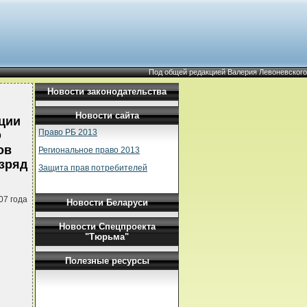
Под общей редакцией Валерия Левоневского
Новости законодательства
Новости сайта
ции
Право РБ 2013
О
ов
Региональное право 2013
азряд
Защита прав потребителей
07 года
Новости Беларуси
Новости Спецпроекта
"Тюрьма"
Полезные ресурсы