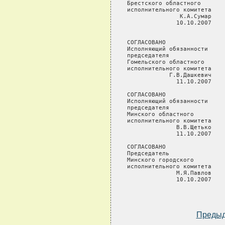
Брестского областного       
исполнительного комитета    
               К.А.Сумар    
              10.10.2007    
                            
СОГЛАСОВАНО                 
Исполняющий обязанности     
председателя                
Гомельского областного      
исполнительного комитета    
            Г.В.Дашкевич    
              11.10.2007

СОГЛАСОВАНО                 
Исполняющий обязанности     
председателя                
Минского областного         
исполнительного комитета    
              В.В.Щетько    
              11.10.2007    
СОГЛАСОВАНО                 
Председатель

Минского городского

исполнительного комитета

              М.Я.Павлов

              10.10.2007

Преды