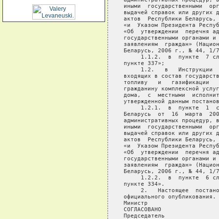
иными  государственными  орг
выдачей справок или других д
актов  Республики Беларусь, 
«и  Указом Президента Респуб
«Об  утверждении  перечня ад
государственными органами и 
заявлениям  граждан» (Национ
Беларусь, 2006 г., № 44, 1/7
     1.1.2.  в  пункте  7 сл
пункте 337»;

     1.2.   в   Инструкции  
входящих в состав государств
топливу   и   газификации   
гражданину комплексной услуг
дома,  с  местными  исполнит
утвержденной данным постанов
     1.2.1.  в  пункте  1  с
Беларусь  от  16  марта  200
административных процедур, в
иными  государственными  орг
выдачей справок или других д
актов  Республики Беларусь, 
«и  Указом Президента Респуб
«Об  утверждении  перечня ад
государственными органами и 
заявлениям  граждан» (Национ
Беларусь, 2006 г., № 44, 1/7
     1.2.2.  в  пункте  6 сл
пункте 334».

     2.   Настоящее  постано
официального опубликования.

Министр                     
СОГЛАСОВАНО                 
Председатель                