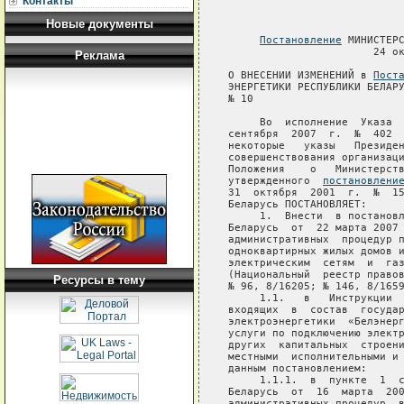
Контакты
Новые документы
Постановление
 МИНИСТЕРС
                       24 ок
Реклама
О ВНЕСЕНИИ ИЗМЕНЕНИЙ в 
Пост
ЭНЕРГЕТИКИ РЕСПУБЛИКИ БЕЛАРУ
№ 10

     Во  исполнение  Указа  
сентября  2007  г.  №  402  
некоторые   указы   Президен
совершенствования организаци
Положения    о   Министерств
утвержденного  
постановлени
31  октября  2001  г.  №  15
Беларусь ПОСТАНОВЛЯЕТ:

     1.  Внести  в постановл
Беларусь  от  22 марта 2007 
административных  процедур п
одноквартирных жилых домов и
электрическим  сетям  и  газ
(Национальный  реестр правов
Ресурсы в тему
№ 96, 8/16205; № 146, 8/1659
     1.1.   в   Инструкции  
входящих  в  состав  государ
электроэнергетики  «Белэнерг
услуги по подключению электр
других  капитальных  строени
местными  исполнительными и 
данным постановлением:

     1.1.1.  в  пункте  1  с
Беларусь  от  16  марта  200
административных процедур, в