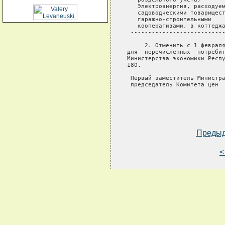
   Электроэнергия, расходуем
   садоводческими товарищест
   гаражно-строительными    
   кооперативами, в коттеджа
 ---------------------------
     2. Отменить с 1 февраля
для  перечисленных  потребит
Министерства экономики Респу
180.

 Первый заместитель Министра
 председатель Комитета цен  
Преды
<