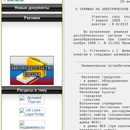
Контакты
                       19 ян
Новые документы
 О ТАРИФАХ НА ЭЛЕКТРИЧЕСКУЮ 
         -------------------
         Утратило  силу  пос
Реклама
         7 апреля  2000  г. 
         реестре - N 8/3313
     Во исполнение  решения 
республиканских  органов  го
ценообразования  при  Совете
ноября 1999 г. N 11/202 Мини
     1. Установить с 1  февр
энергию в следующих размерах
 ---------------------------
    Наименование потребителе
                            
 ---------------------------
    Население городское:    
   - в домах, оборудованных 
   электроплитами

   Население сельское       
Ресурсы в тему
   Населенные пункты:

   - городские              
   - сельские               
   Больничные учреждения    
   Освещение лестничных клет
   Электроэнергия, расходуем
   работу лифтов (независимо
   ведомственной принадлежно
   домов ЖСК):

   - в домах ЖСК (при наличи
   раздельного учета)
