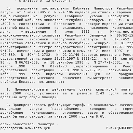
        - № 8/11229 от 12.07.2004 г.)   

    Во   исполнение  постановления  Кабинета  Министров  Республи
еларусь  от 7 июня 1995 г. N 294 "Об индексации ставок и тарифов 
илищно-коммунальные   услуги"   (Собрание   указов   Президента  
остановлений Кабинета Министров Республики Беларусь, 1995 г., N 1
т.390) в  соответствии  с  Положением  о  порядке индексации став
вартирной платы и тарифов  на  оказываемые  населению  коммунальн
слуги,     утвержденным    4    июля    1995    г.    Министерств
илищно-коммунального хозяйства  Республики  Беларусь  N  06/02-15
инистерством   экономики   Республики   Беларусь   N   81/1-452  
инистерством статистики и анализа Республики  Беларусь  N  01-22/
зарегистрировано в Реестре государственной регистрации 11.07.1995
89/12),  изменениями и дополнениями к нему от 12  июля  1997  г. 
6/02-339,  N  80/4-1-2732,  N  01-21/49 (зарегистрированы в Реест
осударственной регистрации 29.07.1997 N 1999/12),  от  11  сентяб
998 г.  N 06/02-350,  от 18 сентября 1998 г.  N 27-7-1/5381,  от 
ентября  1998   г.   N   01-21/73   (зарегистрированы   в   Реест
осударственной  регистрации  02.10.1998 N 2711/12),  сложившимся 
екабрь   1999   года   индексом   изменения   цен   на    продукц
роизводственно-технического   назначения   Министерство   экономи
еспублики Беларусь постановляет:

    1.  Проиндексировать  действующую  ставку  квартирной  платы 
нварь  2000  года,  установив  ее  в  размере  2,43  рубля  за од
вадратный метр общей площади.

    2. Проиндексировать действующие тарифы на оказываемые населен
оммунальные    услуги    (газоснабжение,    холодное    и   горяч
одоснабжение,   канализация,   отопление,  вывоз  и  обезвреживан
вердых бытовых отходов) за январь 2000 года на 8,6%.

Первый заместитель Министра -

председатель Комитета цен                           В.К.АДАШКЕВИЧ