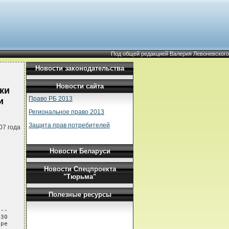
Под общей редакцией Валерия Левоневского
Новости законодательства
Новости сайта
ки
Право РБ 2013
и
Региональное право 2013
Защита прав потребителей
07 года
Новости Беларуси
Новости Спецпроекта
"Тюрьма"
Полезные ресурсы
--

30

ре
