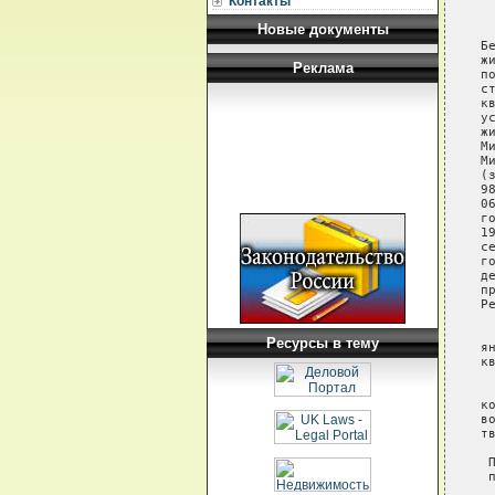
Контакты
 
Новые документы
 
Б
ж
Реклама
п
с
к
у
ж
М
М
(
9
0
г
1
с
г
д
п
Р
 
Ресурсы в тему
я
к
 
к
в
т
 
 