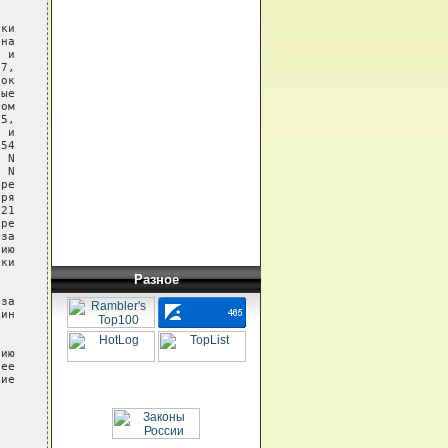
ки

на

 и

7,

ок

ые

ом

5,

 и

54

 N

 N

ре

ря

21

ре

за

ию

ки

Разное
за

ин

ию

ее

ие

  
