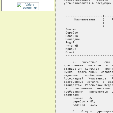
устанавливаются в следующих 
                            
 ---------------------T-----
      Наименование    ¦    Р
                      ¦     
 ---------------------+-----
 Золото                     
 Серебро                    
 Платина                    
 Палладий                   
 Родий                      
 Рутений                    
 Иридий                     
 Осмий                      
 ---------------------------
     2.   Расчетные   цены  
драгоценные   металлы   в  и
стандартам  качества,  приня
Рынка   драгоценных  металло
выданные    пробирными    ла
Ассоциацией   Участников   Р
драгоценные  металлы  в  изд
стандартам  Российской Федер
На   драгоценные   металлы  
требованиям,  применяются  с
размерах:

     золото - 5%;

     серебро - 8%;

     платина - 11%.

     3.   Отпуск   драгоценн