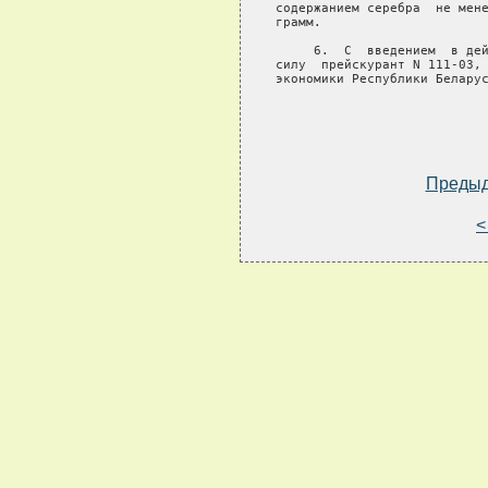
содержанием серебра  не мене
грамм.

     6.  С  введением  в дей
силу  прейскурант N 111-03, 
экономики Республики Беларус
Преды
<