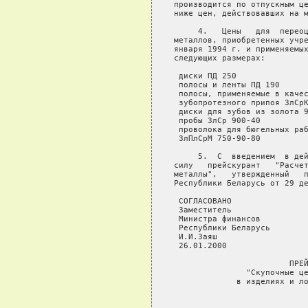
производится по отпускным це
ниже цен, действовавших на м
     4.   Цены   для  переоц
металлов, приобретенных учре
января 1994 г. и применяемых
следующих размерах:

 диски ПД 250               
 полосы и ленты ПД 190      
 полосы, применяемые в качес
 зубопротезного припоя ЗлСрК
 диски для зубов из золота 9
 пробы ЗлСр 900-40          
 проволока для бюгельных раб
 ЗлПлСрМ 750-90-80          
     5.  С  введением  в дей
силу   прейскурант   "Расчет
металлы",   утвержденный   п
Республики Беларусь от 29 де
 СОГЛАСОВАНО                
 Заместитель                
 Министра финансов          
 Республики Беларусь        
 И.И.Заяш                   
 26.01.2000

                        ПРЕЙ
               "Скупочные це
             в изделиях и ло
                            