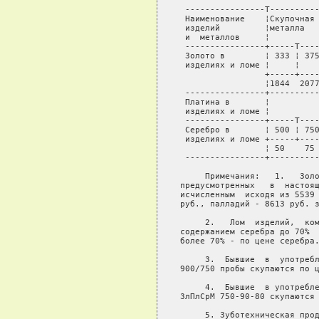
 ----------------T----------
 Наименование    ¦Скупочная 
 изделий         ¦металла

 и  металлов     ¦

 ----------------+-----T----
 Золото в        ¦ 333 ¦ 375
 изделиях и ломе ¦     ¦    
                 +-----+----
                 ¦1844  2077
 ----------------+----------
 Платина в       ¦          
 изделиях и ломе ¦

 ----------------+-----T----
 Серебро в       ¦ 500 ¦ 750
 изделиях и ломе +-----+----
                 ¦ 50    75 
 ----------------+----------
     Примечания:   1.   Золо
предусмотренных   в  настоящ
исчисленным  исходя из 5539 
руб., палладий - 8613 руб. з
     2.   Лом  изделий,  ком
содержанием серебра до 70%  
более 70% - по цене серебра.
     3.  Бывшие  в  употребл
900/750 пробы скупаются по ц
     4.  Бывшие  в употребле
ЗлПлСрМ 750-90-80 скупаются 
     5. Зуботехническая прод