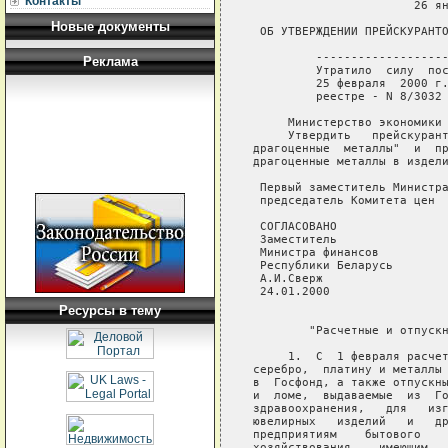
Контакты
                       26 ян
Новые документы
 ОБ УТВЕРЖДЕНИИ ПРЕЙСКУРАНТО
         -------------------
Реклама
         Утратило  силу  пос
         25 февраля  2000 г.
         реестре - N 8/3032
     Министерство экономики 
     Утвердить   прейскурант
драгоценные  металлы"  и  пр
драгоценные металлы в издели
 Первый заместитель Министра
 председатель Комитета цен  
 СОГЛАСОВАНО                
 Заместитель                
 Министра финансов          
 Республики Беларусь        
 А.И.Сверж                  
 24.01.2000

Ресурсы в тему
                            
        "Расчетные и отпускн
     1.  С  1 февраля расчет
серебро,  платину и металлы 
в  Госфонд, а также отпускны
и  ломе,  выдаваемые  из  Го
здравоохранения,   для   изг
ювелирных   изделий   и   др
предприятиям    бытового    
хозяйствования,   имеющим   