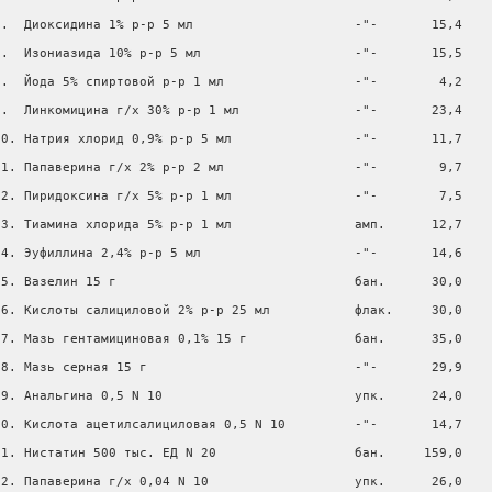
6.  Диоксидина 1% р-р 5 мл                     -"-       15,4

7.  Изониазида 10% р-р 5 мл                    -"-       15,5

8.  Йода 5% спиртовой р-р 1 мл                 -"-        4,2

9.  Линкомицина г/х 30% р-р 1 мл               -"-       23,4

10. Натрия хлорид 0,9% р-р 5 мл                -"-       11,7

11. Папаверина г/х 2% р-р 2 мл                 -"-        9,7

12. Пиридоксина г/х 5% р-р 1 мл                -"-        7,5

13. Тиамина хлорида 5% р-р 1 мл                амп.      12,7

14. Эуфиллина 2,4% р-р 5 мл                    -"-       14,6

15. Вазелин 15 г                               бан.      30,0

16. Кислоты салициловой 2% р-р 25 мл           флак.     30,0

17. Мазь гентамициновая 0,1% 15 г              бан.      35,0

18. Мазь серная 15 г                           -"-       29,9

19. Анальгина 0,5 N 10                         упк.      24,0

20. Кислота ацетилсалициловая 0,5 N 10         -"-       14,7

21. Нистатин 500 тыс. ЕД N 20                  бан.     159,0

22. Папаверина г/х 0,04 N 10                   упк.      26,0
