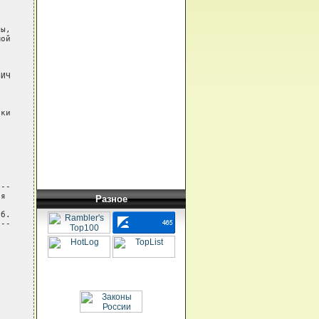
ы,

ой

ИЧ

ки

--

я

Разное
б.

--
