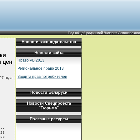
Под общей редакцией Валерия Левоневского
Новости законодательства
Новости сайта
ки
Право РБ 2013
и цен
Региональное право 2013
Защита прав потребителей
07 года
Новости Беларуси
Новости Спецпроекта
"Тюрьма"
Полезные ресурсы
--

23

ре
