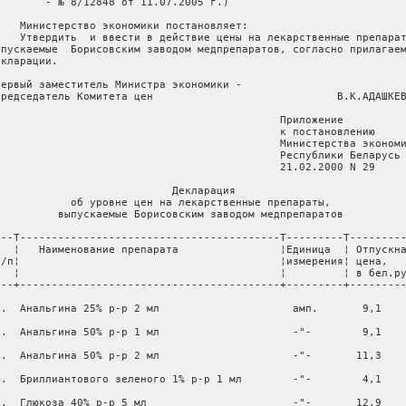
        - № 8/12848 от 11.07.2005 г.)   

    Министерство экономики постановляет:

    Утвердить  и ввести в действие цены на лекарственные препарат
ыпускаемые  Борисовским заводом медпрепаратов, согласно прилагаем
кларации.

Первый заместитель Министра экономики -

председатель Комитета цен                             В.К.АДАШКЕВ
                                             Приложение

                                             к постановлению

                                             Министерства экономи
                                             Республики Беларусь

                                             21.02.2000 N 29

                            Декларация

            об уровне цен на лекарственные препараты,

          выпускаемые Борисовским заводом медпрепаратов

---T-----------------------------------------T---------T---------
N  ¦   Наименование препарата                ¦Единица  ¦ Отпускна
п/п¦                                         ¦измерения¦ цена,

   ¦                                         ¦         ¦ в бел.ру
---+-----------------------------------------+---------+---------
1.  Анальгина 25% р-р 2 мл                     амп.       9,1

2.  Анальгина 50% р-р 1 мл                     -"-        9,1

3.  Анальгина 50% р-р 2 мл                     -"-       11,3

4.  Бриллиантового зеленого 1% р-р 1 мл        -"-        4,1

5.  Глюкоза 40% р-р 5 мл                       -"-       12,9
