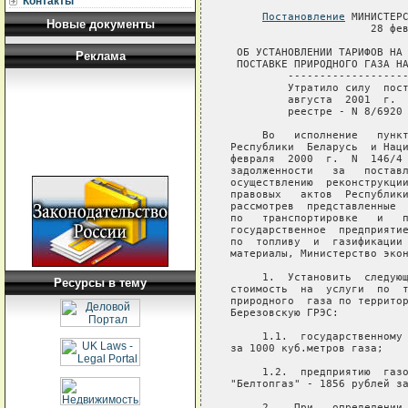
Контакты
Постановление
 МИНИСТЕРС
Новые документы
                      28 фев
 ОБ УСТАНОВЛЕНИИ ТАРИФОВ НА 
Реклама
 ПОСТАВКЕ ПРИРОДНОГО ГАЗА НА
         -------------------
         Утратило силу  пост
         августа  2001  г.  
         реестре - N 8/6920
     Во   исполнение   пункт
Республики  Беларусь  и Наци
февраля  2000  г.  N  146/4 
задолженности   за   поставл
осуществлению  реконструкции
правовых   актов  Республики
рассмотрев  представленные  
по   транспортировке   и   п
государственное  предприятие
по  топливу  и  газификации 
материалы, Министерство экон
     1.  Установить  следующ
Ресурсы в тему
стоимость  на  услуги  по  т
природного  газа по территор
Березовскую ГРЭС:

     1.1.  государственному 
за 1000 куб.метров газа;

     1.2.  предприятию  газо
"Белтопгаз" - 1856 рублей за
     2.   При   определении 