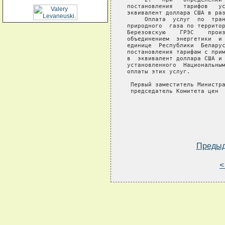
постановления   тарифов   ус
эквивалент доллара США в раз
     Оплата  услуг  по  тран
природного  газа по территор
Березовскую    ГРЭС    произ
объединением  энергетики  и 
единице  Республики  Беларус
постановления тарифам с прим
в  эквивалент доллара США и 
установленного  Национальным
оплаты этих услуг.

 Первый заместитель Министра
 председатель Комитета цен  
Преды
<