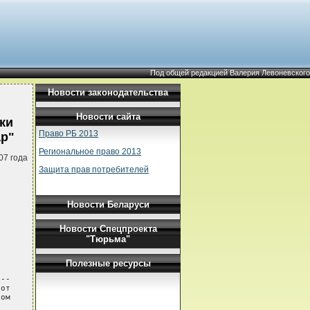
Под общей редакцией Валерия Левоневского
Новости законодательства
Новости сайта
ки
Право РБ 2013
ар"
Региональное право 2013
07 года
Защита прав потребителей
Новости Беларуси
Новости Спецпроекта
"Тюрьма"
Полезные ресурсы
--

от

ом
