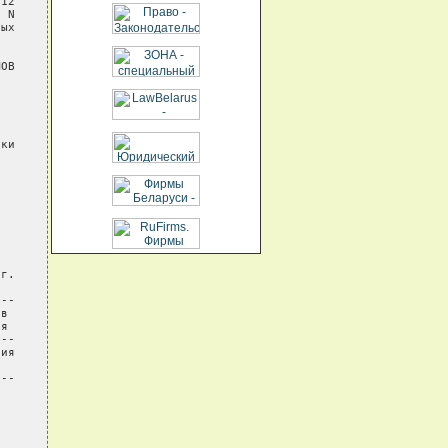
12

 N

ых

ОВ

ки

г.

--

в

я

--

ия

--
