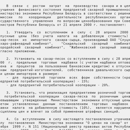
    В  связи  с  ростом  затрат  на  производство  сахара и в цел
лучшения  финансового состояния предприятий сахарной промышленнос
инистерство экономики Республики Беларусь в соответствии с решени
омиссии   по   координации   деятельности  республиканских  орган
осударственного  управления  по вопросам ценообразования при Сове
инистров Республики Беларусь от 21 апреля 2000 г. постановляет:

    1.  Утвердить  со  вступлением  в  силу  с  28  апреля  2000 
тпускные  цены  (без  учета  налога  на  добавленную  стоимость) 
ахар-песок  из  импортного  сахара-сырца, производимый ОАО "Слуцк
ахаро-рафинадный комбинат",    "Скидельский   сахарный   комбинат
Городейский  сахарный  комбинат",  "Жабинковский  сахарный  завод
огласно приложению.

    2.  Установить на сахар-песок со вступлением в силу с 28 апре
000  г.  предельные  торговые  надбавки (с учетом надбавки оптово
вена  и  процентов  за пользование банковским кредитом) к отпускн
енам  предприятий-изготовителей,  собственников давальческого сыр
ли ценам импортеров в размере:

    -  для  предприятий  торговли  всех  форм  собственности (кро
редприятий потребительской кооперации) - 15%;

    - для предприятий потребительской кооперации - 20%.

    3.  Установить, что реализация предприятиями розничной торгов
   потребительской  кооперации  сахара-песка  по  розничным  цена
ревышающим  утвержденные  Министерством  экономики отпускные цены
четом  установленных  данным  постановлением  торговых  надбавок 
тавки  налога  на добавленную стоимость (10%),  является нарушени
исциплины цен и влечет за собой применение штрафных санкций.

    4.  Со  вступлением  в силу настоящего постановления утрачива
илу  постановления  Министерства экономики "О ценах на сахар" от 
оября  1999 г. N 151 (Национальный реестр правовых актов Республи