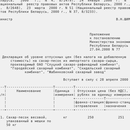
еларусь,   2000   г.,  N  4,  8/1479),  24  января  2000  г.  N  
Национальный  реестр правовых актов Республики Беларусь, 2000 г.,
1,  8/2648),  23  марта  2000 г. N 51 (Национальный реестр правов
ктов Республики Беларусь, 2000 г., N 37, 8/3233).

Министр                                                   В.Н.ШИМ
                                             Приложение

                                             к постановлению

                                             Министерства экономи
                                             Республики Беларусь

                                             27.04.2000 N 77

  Декларация об уровне отпускных цен (без налога на добавленную

      стоимость) на сахар-песок из импортного сахара-сырца,

      производимый ОАО "Слуцкий сахаро-рафинадный комбинат",

      "Городейский сахарный комбинат", "Скидельский сахарный

             комбинат", "Жабинковский сахарный завод"

                                Вступает в силу с 28 апреля 2000 
---T-----------------------T---------T---------------------------
N  ¦     Наименование      ¦Единица  ¦ Отпускная цена (без НДС), 
п/п¦                       ¦измерения¦ рублях за единицу измерени
   ¦                       ¦         +--------------T------------
   ¦                       ¦         ¦франко-станция¦франко-станц
   ¦                       ¦         ¦отправления   ¦назначения

---+-----------------------+---------+--------------+------------
 1. Сахар-песок весовой,        кг          250            251

    упакованный в мешки по

   50 кг
