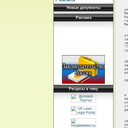
Контакты
 
Новые документы
у
М
К
Реклама
г
М
 
о
с
с
"
с
 
2
з
ц
и
 
п
 
Ресурсы в тему
 
и
п
у
с
д
 
с
н