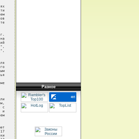
ях

ти

ем

ов

те

г.

на

ий

",

",

ля

го

ым

ья

ме

Разное
ли

м,

 с

 и

ем

ют

17

ки
