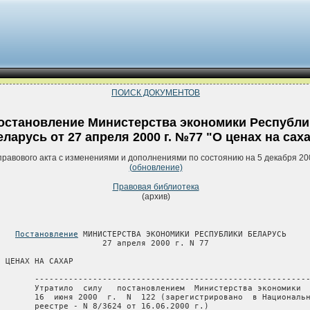
ПОИСК ДОКУМЕНТОВ
остановление Министерства экономики Республи
еларусь от 27 апреля 2000 г. №77 "О ценах на сах
правового акта с изменениями и дополнениями по состоянию на 5 декабря 20
(обновление)
Правовая библиотека
(архив)
Постановление
 МИНИСТЕРСТВА ЭКОНОМИКИ РЕСПУБЛИКИ БЕЛАРУСЬ

                      27 апреля 2000 г. N 77

О ЦЕНАХ НА САХАР

        ---------------------------------------------------------
        Утратило  силу   постановлением  Министерства экономики  
        16  июня 2000  г.  N  122 (зарегистрировано  в Национальн
        реестре - N 8/3624 от 16.06.2000 г.) 
