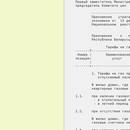
 Первый заместитель Министра
 председатель Комитета цен  
         -------------------
         Приложение   утрати
         экономики от  13 де
         Национальном  реест
         Приложение    к   п
         Республики Беларусь
                Тарифы на га
 -------T-------------------
  Номер ¦       Наименование
 позиции¦          услуг    
        ¦                   
 -------+-------------------
         1. Тарифы на газ пр
            отпускаемый насе
         В жилых домах, где 
         квартирные газовые 
 1.1.    при наличии газовог
          - в отопительный п
          - в летний период 
 1.2.    при отсутствии газо
         В жилых домах, где 
         газовые счетчики не