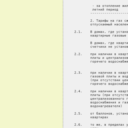
                            
          - за отопление жил
          летний период

         -------------------
         2. Тарифы на газ сж
         отпускаемый населен
 2.1.    В домах, где устано
         квартирные газовые 
         В домах, где кварти
         счетчики не установ
 2.2.    при наличии в кварт
         плиты и централизов
         горячего водоснабже
                            
 2.3.    при наличии в кварт
         газовой плиты и вод
         (при отсутствии цен
         горячего водоснабже
 2.4.    при наличии в кварт
         плиты (при отсутств
         централизованного г
         водоснабжения и газ
         водонагревателя)

 2.5.    от баллонов, устано
         квартирах

 2.6.    то же, в пределах у