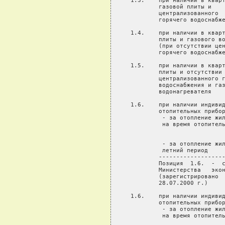
 1.3.    при наличии в кварт
         газовой плиты и    
         централизованного  
         горячего водоснабже
 1.4.    при наличии в кварт
         плиты и газового во
         (при отсутствии цен
         горячего водоснабже
 1.5.    при наличии в кварт
         плиты и отсутствии

         централизованного г
         водоснабжения и газ
         водонагревателя

 1.6.    при наличии индивид
         отопительных прибор
          - за отопление жил
          на время отопитель
                            
                            
          - за отопление жил
          летний период

         -------------------
         Позиция  1.6.  -  с
         Министерства   экон
         (зарегистрировано  
         28.07.2000 г.)

 1.6.    при наличии индивид
         отопительных прибор
          - за отопление жил
          на время отопитель
                            