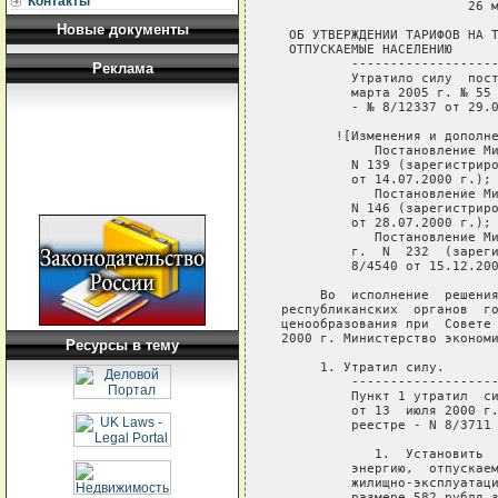
Контакты
                        26 м
Новые документы
 ОБ УТВЕРЖДЕНИИ ТАРИФОВ НА Т
 ОТПУСКАЕМЫЕ НАСЕЛЕНИЮ

         -------------------
Реклама
         Утратило силу  пост
         марта 2005 г. № 55 
         - № 8/12337 от 29.0
       ![Изменения и дополне
            Постановление Ми
         N 139 (зарегистриро
         от 14.07.2000 г.);

            Постановление Ми
         N 146 (зарегистриро
         от 28.07.2000 г.);

            Постановление Ми
         г.  N  232  (зареги
         8/4540 от 15.12.200
     Во  исполнение  решения
республиканских  органов  го
ценообразования при  Совете 
2000 г. Министерство экономи
Ресурсы в тему
     1. Утратил силу.

         -------------------
         Пункт 1 утратил  си
         от 13  июля 2000 г.
         реестре - N 8/3711 
            1.  Установить  
         энергию,  отпускаем
         жилищно-эксплуатаци
         размере 582 рубля з