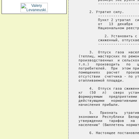
         -------------------
     2. Утратил силу.

         -------------------
         Пункт 2 утратил  си
         от   13  декабря   
         Национальном реестр
            2. Установить с 
         сжиженный, отпускае
         -------------------
     3.  Отпуск  газа  насел
(теплиц, мастерских по ремон
производственных  и сельскох
т.п.)   производить   по   ц
потребителей.  При  этом при
помещениях   расчет   произв
отсутствии  счетчика - по ут
отапливаемой площади.

     4.  Отпуск газа сжиженн
кг   (50   л)   сверх  устан
формируемым   предприятиями 
действующими   нормативными 
начисления прибыли.

     5.   Признать   утратив
экономики  Республики  Белар
утверждении   тарифов   на  
населению" (Бюллетень нормат
     6. Настоящее постановле