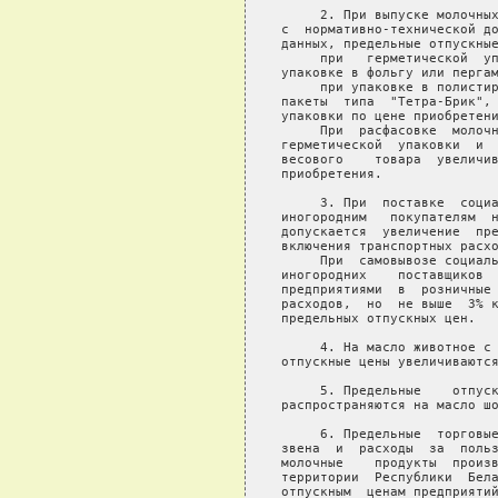
     2. При выпуске молочных
с  нормативно-технической до
данных, предельные отпускные
     при   герметической  уп
упаковке в фольгу или пергам
     при упаковке в полистир
пакеты  типа  "Тетра-Брик", 
упаковки по цене приобретени
     При  расфасовке  молочн
герметической  упаковки  и  
весового    товара  увеличив
приобретения.

     3. При  поставке  социа
иногородним   покупателям  н
допускается  увеличение  пре
включения транспортных расхо
     При  самовывозе социаль
иногородних    поставщиков  
предприятиями  в  розничные 
расходов,  но  не выше  3% к
предельных отпускных цен.

     4. На масло животное с 
отпускные цены увеличиваются
     5. Предельные    отпуск
распространяются на масло шо
     6. Предельные  торговые
звена  и  расходы  за  польз
молочные    продукты  произв
территории  Республики  Бела
отпускным  ценам предприятий