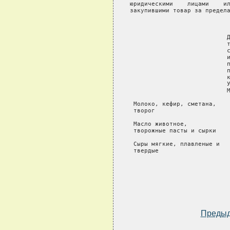
юридическими    лицами    ил
закупившими товар за предела
                            
                           Д
                           т
                           с
                           и
                           п
                           п
                           к
                           У
                           М
 Молоко, кефир, сметана,

 творог                     
 Масло животное,

 творожные пасты и сырки    
 Сыры мягкие, плавленые и

 твердые                    
Преды