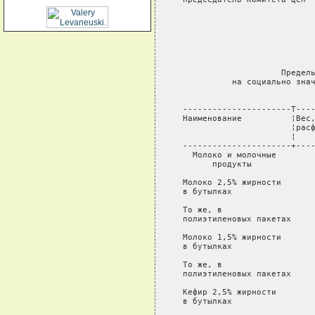
                            
                            
                            
                            
                            
                     Предель
           на социально знач
                            
 ----------------------T----
 Наименование          ¦Вес,
                       ¦расф
                       ¦    
 ----------------------+----
   Молоко и молочные

       продукты

 Молоко 2,5% жирности       
 в бутылках

 То же, в                   
 полиэтиленовых пакетах

 Молоко 1,5% жирности       
 в бутылках

 То же, в                   
 полиэтиленовых пакетах

 Кефир 2,5% жирности        
 в бутылках
