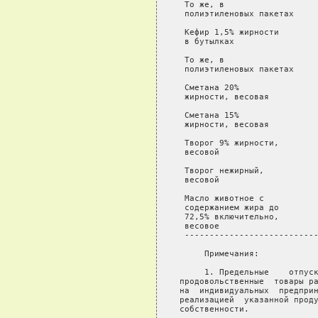
 То же, в                   
 полиэтиленовых пакетах

 Кефир 1,5% жирности        
 в бутылках

 То же, в                   
 полиэтиленовых пакетах

 Сметана 20%                
 жирности, весовая

 Сметана 15%                
 жирности, весовая

 Творог 9% жирности,        
 весовой

 Творог нежирный,           
 весовой

 Масло животное с           
 содержанием жира до

 72,5% включительно,

 весовое

 ---------------------------
     Примечания:

     1. Предельные    отпуск
продовольственные  товары ра
на  индивидуальных  предприн
реализацией  указанной проду
собственности.
