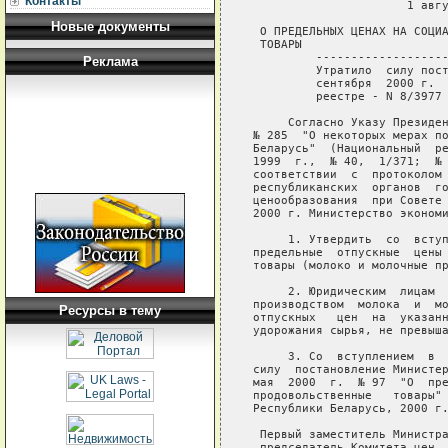
Контакты
                      1 авгу
Новые документы
 О ПРЕДЕЛЬНЫХ ЦЕНАХ НА СОЦИА
 ТОВАРЫ

         -------------------
Реклама
         Утратило  силу пост
         сентября  2000 г.  
         реестре - N 8/3977 
     Согласно Указу Президен
№ 285  "О некоторых мерах по
Беларусь"  (Национальный  ре
1999  г.,  № 40,  1/371;  № 
соответствии  с  протоколом 
республиканских  органов  го
ценообразования  при Совете 
2000 г. Министерство экономи
     1. Утвердить  со  вступ
предельные  отпускные  цены 
товары (молоко и молочные пр
     2. Юридическим  лицам  
производством  молока  и  мо
Ресурсы в тему
отпускных   цен  на  указанн
удорожания сырья, не превыша
     3. Со  вступлением  в  
силу  постановление Министер
мая  2000  г.  № 97  "О  пре
продовольственные   товары" 
Республики Беларусь, 2000 г.
 Первый заместитель Министра
 председатель Комитета цен  