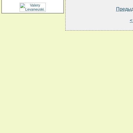
Преды
<