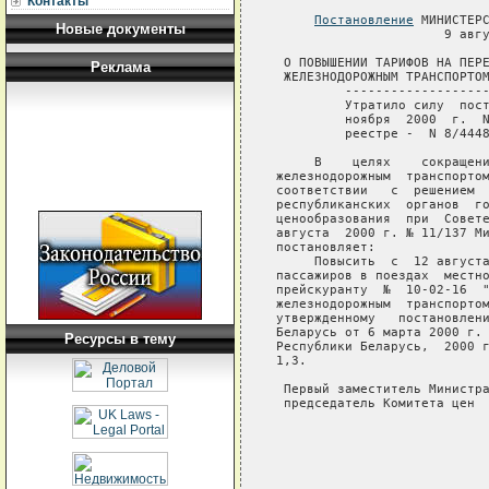
Контакты
Постановление
 МИНИСТЕРС
Новые документы
                      9 авгу
 О ПОВЫШЕНИИ ТАРИФОВ НА ПЕРЕ
Реклама
 ЖЕЛЕЗНОДОРОЖНЫМ ТРАНСПОРТОМ
         -------------------
         Утратило силу  пост
         ноября  2000  г.  N
         реестре -  N 8/4448
     В    целях    сокращени
железнодорожным  транспортом
соответствии   с  решением  
республиканских  органов  го
ценообразования  при  Совете
августа  2000 г. № 11/137 Ми
постановляет:

     Повысить  с  12 августа
пассажиров в поездах  местно
прейскуранту  №  10-02-16  "
железнодорожным  транспортом
утвержденному   постановлени
Беларусь от 6 марта 2000 г. 
Ресурсы в тему
Республики Беларусь,  2000 г
1,3.

 Первый заместитель Министра
 председатель Комитета цен  