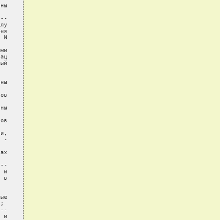
ны

--

лу

ня

 N

ми

ац

ый

ны

ов

ны

ов

и,

 -

ах

--

 и

 в

ые

;

--

 и
