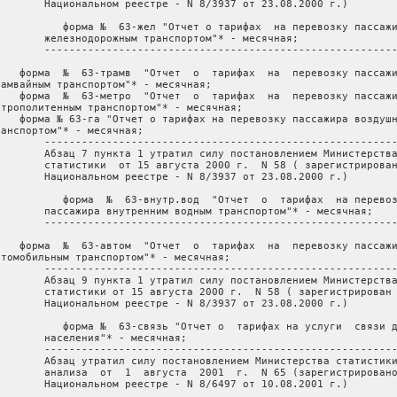
        Национальном реестре - N 8/3937 от 23.08.2000 г.)

           форма №  63-жел "Отчет о тарифах  на перевозку пассажи
        железнодорожным транспортом"* - месячная;

        ---------------------------------------------------------
    форма  №  63-трамв  "Отчет  о  тарифах  на  перевозку пассажи
рамвайным транспортом"* - месячная;

    форма  №  63-метро  "Отчет  о  тарифах  на  перевозку пассажи
етрополитенным транспортом"* - месячная;

    форма № 63-га "Отчет о тарифах на перевозку пассажира воздушн
ранспортом"* - месячная;

        ---------------------------------------------------------
        Абзац 7 пункта 1 утратил силу постановлением Министерства
        статистики  от 15 августа 2000 г.  N 58 ( зарегистрирован
        Национальном реестре - N 8/3937 от 23.08.2000 г.)

           форма  №  63-внутр.вод  "Отчет  о  тарифах  на перевоз
        пассажира внутренним водным транспортом"* - месячная;

        ---------------------------------------------------------
    форма  №  63-автом  "Отчет  о  тарифах  на  перевозку пассажи
втомобильным транспортом"* - месячная;

        ---------------------------------------------------------
        Абзац 9 пункта 1 утратил силу постановлением Министерства
        статистики от 15 августа 2000 г.  N 58 ( зарегистрирован 
        Национальном реестре - N 8/3937 от 23.08.2000 г.)

           форма №  6З-связь "Отчет о  тарифах на услуги  связи д
        населения"* - месячная;

        ---------------------------------------------------------
        Абзац утратил силу постановлением Министерства статистики
        анализа  от  1  августа  2001  г.  N 65 (зарегистрировано
        Национальном реестре - N 8/6497 от 10.08.2001 г.)
