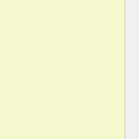
 
 
 
 
 
 
 
 
 
 
 
 
 
 
 
 
 
 
 
 
 
 
 
 
 
 
 
 
 
 
 
 