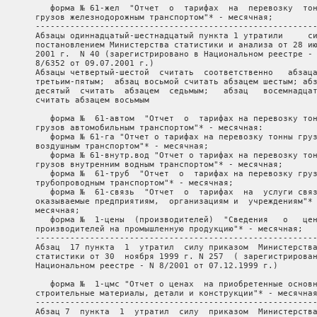
           форма № 61-жел  "Отчет  о  тарифах  на  перевозку  тон
        грузов железнодорожным транспортом"* - месячная;

        ---------------------------------------------------------
        Абзацы одиннадцатый-шестнадцатый пункта 1 утратили     си
        постановлением Министерства статистики и анализа от 28 ию
        2001 г.  N 40 (зарегистрировано в Национальном реестре - 
        8/6352 от 09.07.2001 г.)

        Абзацы четвертый-шестой  считать  соответственно   абзаца
        третьим-пятым;  абзац восьмой считать абзацем шестым; абз
        десятый  считать  абзацем  седьмым;   абзац   восемнадцат
        считать абзацем восьмым

           форма №  61-автом  "Отчет  о  тарифах на перевозку тон
        грузов автомобильным транспортом"* - месячная:

           форма № 61-га "Отчет о тарифах на перевозку тонны груз
        воздушным транспортом"* - месячная;

           форма № 61-внутр.вод "Отчет о тарифах на перевозку тон
        грузов внутренним водным транспортом"* - месячная;

           форма №  61-труб  "Отчет  о  тарифах на перевозку груз
        трубопроводным транспортом"* - месячная;

           форма №  61-связь  "Отчет  о  тарифах  на  услуги связ
        оказываемые предприятиям,  организациям и  учреждениям"* 
        месячная;

           форма №  1-цены  (производителей)  "Сведения   о   цен
        производителей на промышленную продукцию"* - месячная;

        ---------------------------------------------------------
        Абзац  17 пункта  1  утратил  силу приказом  Министерства
        статистики от 30  ноября 1999 г. N 257  ( зарегистрирован
        Национальном реестре - N 8/2001 от 07.12.1999 г.)

           форма №  1-цмс "Отчет о ценах  на приобретенные основн
        строительные материалы, детали и конструкции"* - месячная
        ---------------------------------------------------------
        Абзац 7  пункта  1  утратил  силу  приказом  Министерства