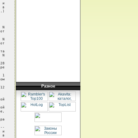
 и

 в

.)

 N

от

 N

от

та

 N

28

ре

 1

ом

Разное
12

ой

ой

е,

ра

--

 и

 в
