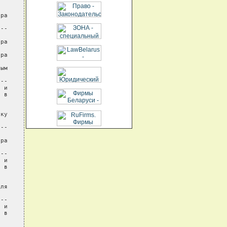
ра

--

ра

ра

ым

--

 и

 в

ку

--

ра

--

 и

 в

ля

--

 и

 в
