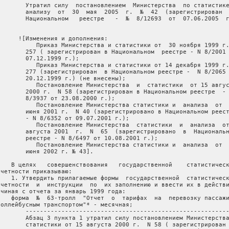
        Утратил силу  постановлением  Министерства  по статистике
        анализу  от  30  мая  2005  г.  №  42  (зарегистрирован  
        Национальном   реестре   -  №  8/12693  от  07.06.2005  г
      ![Изменения и дополнения:

           Приказ Министерства и статистики от  30 ноября 1999 г.
        257 ( зарегистрирован в Национальном  реестре - N 8/2001 
        07.12.1999 г.);

           Приказ Министерства и статистики от 14 декабря 1999 г.
        277 (зарегистрирован  в Национальном реестре -  N 8/2065 
        20.12.1999 г.) (не внесены);

           Постановление Министерства  и  статистики  от 15 авгус
        2000 г.  N 58 (зарегистрирован в Национальном реестре  - 
        8/3937 от 23.08.2000 г.);

           Постановление Министерства статистики и  анализа  от  
        июня 2001 г.  N 40 (зарегистрировано в Национальном реест
        - N 8/6352 от 09.07.2001 г.);

           Постановление Министерства  статистики  и  анализа  от
        августа 2001  г.  N  65  (зарегистрировано  в  Национальн
        реестре - N 8/6497 от 10.08.2001 г.);

           Постановление Министерства статистики и  анализа  от  
        июня 2002 г. № 43].

    В целях   совершенствования   государственной    статистическ
тчетности приказываю:

    1. Утвердить прилагаемые формы  государственной  статистическ
тчетности  и  инструкции  по  их заполнению и ввести их в действи
ачиная с отчета за январь 1999 года:

    форма  №  63-тролл  "Отчет  о  тарифах  на  перевозку пассажи
роллейбусным транспортом"* - месячная;

        ---------------------------------------------------------
        Абзац 3 пункта 1 утратил силу постановлением Министерства
        статистики от 15 августа 2000 г.  N 58 ( зарегистрирован 