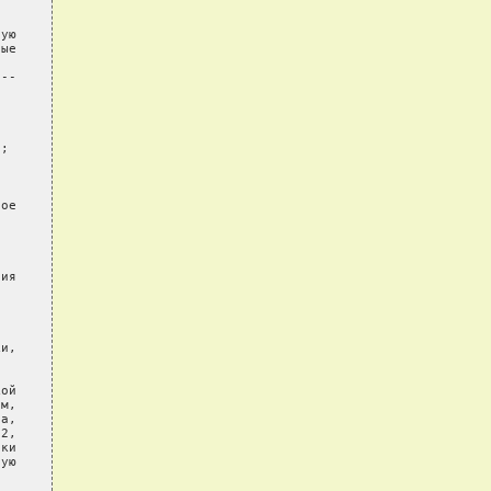
ую

ые

--

;

ое

ия

и,

ой

м,

а,

2,

ки

ую
