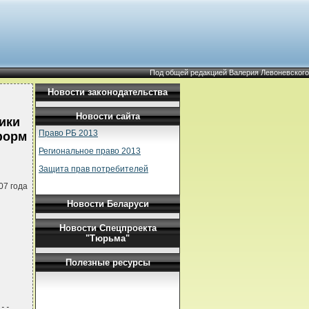
Под общей редакцией Валерия Левоневского
Новости законодательства
Новости сайта
ики
Право РБ 2013
форм
Региональное право 2013
Защита прав потребителей
07 года
Новости Беларуси
Новости Спецпроекта
"Тюрьма"
Полезные ресурсы
--
