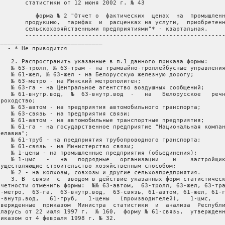
        статистики от 12 июня 2002 г. № 43

           форма № 2 "Отчет о  фактических  ценах  на  промышленн
        продукцию,  тарифах  и  расценках на услуги,  приобретенн
        сельскохозяйственными предприятиями"* - квартальная.

        ---------------------------------------------------------
______________________________

   - * Не приводится

    2. Распространить указанные в п.1 данного приказа формы:

    № 63-тролл, № 63-трам - на трамвайно-троллейбусные управления
    № 61-жел, № 63-жел - на Белорусскую железную дорогу;

    № 63-метро - на Минский метрополитен;

    № 63-га - на Центральное агентство воздушных сообщений;

    № 61-внутр.вод,  №  63-внутр.вод  -   на   Белорусское   речн
роходство;

    № 63-автом - на предприятия автомобильного транспорта;

    № 63-связь - на предприятия связи;

    № 61-автом - на автомобильные транспортные предприятия;

    № 61-га - на государственное предприятие "Национальная компан
елавиа";

    № 61-труб - на предприятия трубопроводного транспорта;

    № 61-связь - на Министерство связи;

    № 1-цены - на промышленные предприятия (объединения);

    № 1-цмс   -   на   подрядные   организации    и    застройщик
существляющие строительство хозяйственным способом;

    № 2 - на колхозы, совхозы и другие сельхозпредприятия.

    3. В  связи  с  вводом в действие указанных форм статистическ
тчетности отменить формы:  №№ 63-автом,  63-тролл, 63-жел, 63-тра
3-метро,  63-га,  63-внутр.вод,  63-связь, 61-автом, 61-жел, 61-г
1-внутр.вод,   61-труб,   1-цены   (производителей),   1-цмс,    
твержденные  приказом  Министра  статистики  и  анализа  Республи
еларусь от 22 июля 1997 г.  № 160,  форму № 61-связь,  утвержденн
риказом от 4 февраля 1998 г. № 32.
