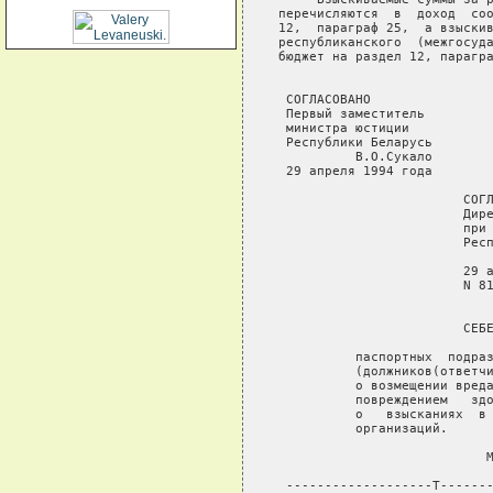
перечисляются  в  доход  соо
12,  параграф 25,  а взыскив
республиканского  (межгосуда
бюджет на раздел 12, парагра
 СОГЛАСОВАНО                
 Первый заместитель         
 министра юстиции           
 Республики Беларусь        
          В.О.Сукало        
 29 апреля 1994 года        
                        СОГЛ
                        Дире
                        при 
                        Респ
                            
                        29 а
                        N 81
                        СЕБЕ
          паспортных  подраз
          (должников(ответчи
          о возмещении вреда
          повреждением   здо
          о   взысканиях  в 
          организаций.

                           М
 -------------------T-------