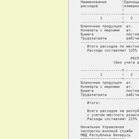
 Наименование       ¦Единицы
 расходов           ¦измерен
                    ¦       
 -------------------+-------
          1         ¦   2   
 -------------------+-------
 Бланочная продукция  шт.   
 Конверты с марками   шт.   
 Бумага               листов
 Трудозатраты         раб/ча
 ---------------------------
    Итого расходов по местно
    Расходы составляют 125% 
                        РЕСП
                (без учета р
 -------------------T-------
          1         ¦   2   
 -------------------+-------
 Бланочная продукция  шт.   
 Конверты с марками   шт.   
 Бумага               листов
 Трудозатраты         раб/ча
 ---------------------------
    Итого:                  
    Всего расходов на респуб
    с учетом местного розыск
    Расходы составляют 225% 
 Начальник Управления

 паспортно-визовой службы

 МВД Республики Беларусь
