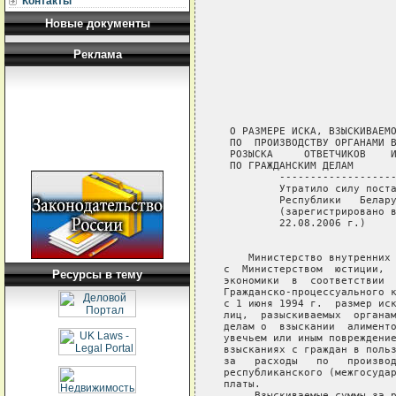
Контакты
Новые документы
                            
                            
Реклама
                            
                            
                            
                            
 О РАЗМЕРЕ ИСКА, ВЗЫСКИВАЕМО
 ПО  ПРОИЗВОДСТВУ ОРГАНАМИ В
 РОЗЫСКА     ОТВЕТЧИКОВ    И
 ПО ГРАЖДАНСКИМ ДЕЛАМ

         -------------------
         Утратило силу поста
         Республики   Белару
         (зарегистрировано в
         22.08.2006 г.)  

    Министерство внутренних 
с  Министерством  юстиции,  
Ресурсы в тему
экономики  в  соответствии  
Гражданско-процессуального к
с 1 июня 1994 г.  размер иск
лиц,  разыскиваемых  органам
делам о  взыскании  алименто
увечьем или иным повреждение
взысканиях с граждан в польз
за   расходы   по   производ
республиканского (межгосудар
платы.

     Взыскиваемые суммы за р