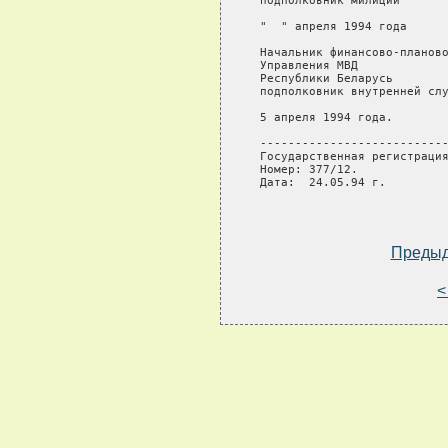
 подполковник милиции       
 "  " апреля 1994 года

 Начальник финансово-планово
 Управления МВД

 Республики Беларусь

 подполковник внутренней слу
 5 апреля 1994 года.

 ---------------------------
 Государственная регистрация
 Номер: 377/12.

 Дата:  24.05.94 г.

Преды
<