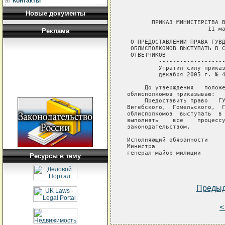
Контакты
Новые документы
       ПРИКАЗ МИНИСТЕРСТВА В
                       11 ма
Реклама
 О ПРЕДОСТАВЛЕНИИ ПРАВА ГУВД
 ОБЛИСПОЛКОМОВ ВЫСТУПАТЬ В С
 ОТВЕТЧИКОВ

         -------------------
         Утратил силу приказ
         декабря 2005 г. № 4
     До утверждения   положе
облисполкомов приказываю:

     Предоставить право   ГУ
Витебского,  Гомельского,  Г
облисполкомов  выступать  в 
выполнять    все    процессу
законодательством.

Исполняющий обязанности

Министра

генерал-майор милиции       
Ресурсы в тему
Преды
<