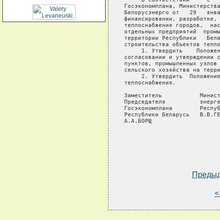
Госэкономплана, Министерства
Белорусэнерго от   29   янва
финансировании, разработке, 
теплоснабжения городов,  нас
отдельных предприятий  промы
территории Республики   Бела
строительства объектов тепло
     1. Утвердить    Положен
согласовании и утверждении с
пунктов, промышленных узлов 
сельского хозяйства на терри
     2. Утвердить  Положение
теплоснабжения.

Заместитель           Минист
Председателя          энерге
Госэкономплана        Респуб
Республики Беларусь   В.В.ГЕ
А.А.БОРЩ                    
Преды
<