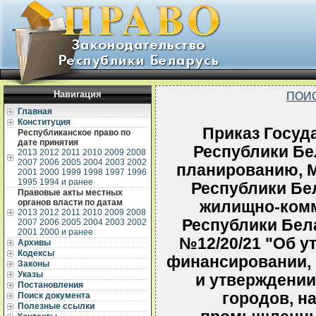
Навигация
ПОИ
Главная
Конституция
Приказ Госуд
Республиканское право по
дате принятия
Республики Бе
2013
2012
2011
2010
2009
2008
2007
2006
2005
2004
2003
2002
планированию, М
2001
2000
1999
1998
1997
1996
1995
1994 и ранее
Республики Бе
Правовые акты местных
органов власти по датам
жилищно-комм
2013
2012
2011
2010
2009
2008
Республики Бела
2007
2006
2005
2004
2003
2002
2001
2000 и ранее
№12/20/21 "Об у
Архивы
Кодексы
финансировании, 
Законы
Указы
и утверждении
Постановления
городов, н
Поиск документа
Полезные ссылки