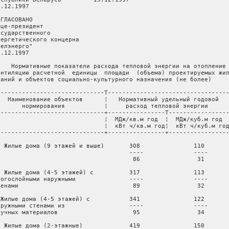
.12.1997

ГЛАСОВАНО

ице-президент

осударственного

нергетического концерна

елэнерго"

.12.1997

    Нормативные показатели расхода тепловой энергии на отопление 
ентиляцию расчетной  единицы  площади  (объема) проектируемых жил
даний и объектов социально-культурного назначения (не более)

------------------------------T----------------------------------
   Наименование объектов      ¦   Нормативный удельный годовой

       нормирования           ¦     расход тепловой энергии

------------------------------+----------------T-----------------
                              ¦  МДж/кв.м год  ¦  МДж/куб.м год

                              ¦  кВт ч/кв.м год¦  кВт ч/куб.м год
------------------------------+----------------+-----------------
. Жилые дома (9 этажей и выше)       308               110

                                     ----              ----

                                      86                31

. Жилые дома (4-5 этажей) с          317               113

ногослойными наружными               ----              ----

тенами                                89                32

.Жилые дома (4-5 этажей) с           341               122

аружными стенами из                  ----              ----

тучных материалов                     95                34

. Жилые дома (2-этажные)             419               150
