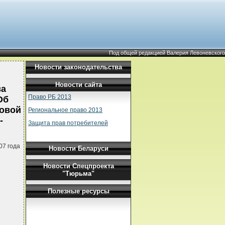
Под общей редакцией Валерия Левоневского
Новости законодательства
Новости сайта
ва
Право РБ 2013
Об
ловой
Региональное право 2013
-
Защита прав потребителей
07 года
Новости Беларуси
Новости Спецпроекта
"Тюрьма"
Полезные ресурсы