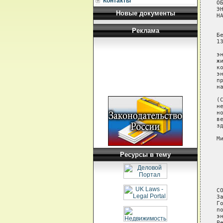
Контакты
О
Э
Новые документы
НА
 
Реклама
Б
1
 
э
ж
к
э
п
н
 
(
н
н
в
з
М
 
Ресурсы в тему
 
 
 
 
С
З
Г
п
э
Р