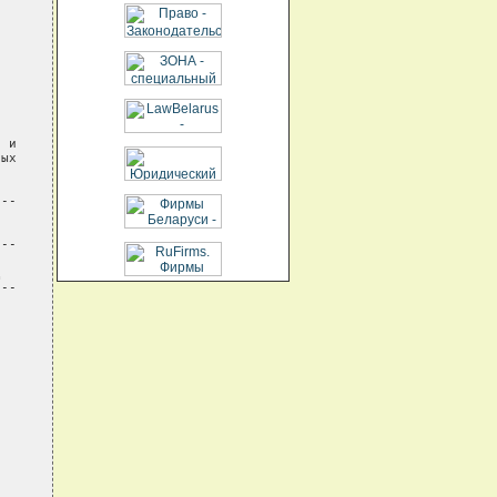
 и

ых

--

--



--
