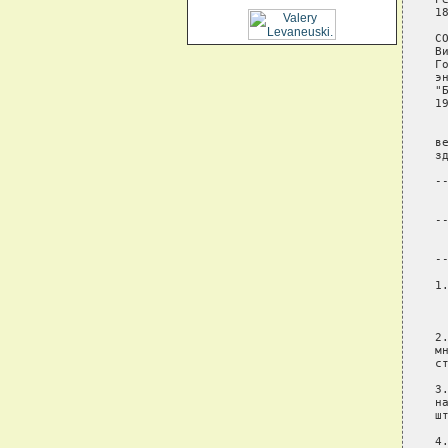
18
СО
В
Г
э
"Б
19
 
в
з
-
 
 
-
 
 
-
1
 
 
2
м
с
3
н
ш
4