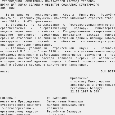
Б УТВЕРЖДЕНИИ НОРМАТИВНЫХ ПОКАЗАТЕЛЕЙ РАСХОДА ТЕПЛОВОЙ

НЕРГИИ ДЛЯ ЖИЛЫХ ЗДАНИЙ И ОБЪЕКТОВ СОЦИАЛЬНО-КУЛЬТУРНОГО

ЗНАЧЕНИЯ

    Во исполнение   постановления   Совета   Министров   Республи
еларусь "О  коренном улучшении качества жилищного строительства" 
3 мая 1997 г. № 474 приказываю:

    1. Утвердить  по  согласованию  с  Государственным комитетом 
нергосбережению   и    энергетическому    надзору,    Министерств
илищно-коммунального  хозяйства  и  Государственным  энергетическ
онцерном  "Белэнерго"  нормативные  показатели   расхода   теплов
нергии на отопление и вентиляцию расчетной единицы площади (объем
роектируемых  жилых   зданий   и   объектов   социально-культурно
азначения согласно приложению.

    2. Главному  управлению   строительной   науки   и   норматив
Соколовский Л.В.)  до 1 мая 1998 г.  внести в установленном поряд
еобходимые изменения в действующие нормативные  документы  в  час
ормативных показателей  расхода  тепловой  энергии  на  отопление
ентиляцию расчетной единицы площади  (объема)  проектируемых  жил
даний и объектов социально-культурного назначения.

инистр                                                   В.Н.ВЕТР
                                        Приложение

                                        к приказу Министерства

                                        архитектуры и строительст
                                        Республики Беларусь

                                        22.12.1997 № 549

ОГЛАСОВАНО                 СОГЛАСОВАНО

аместитель Председателя    Заместитель Министра

осударственного комитета   жилищно-коммунального

о энергосбережению и       хозяйства

нергетическому надзору     Республики Беларусь

еспублики Беларусь         19.12.1997
