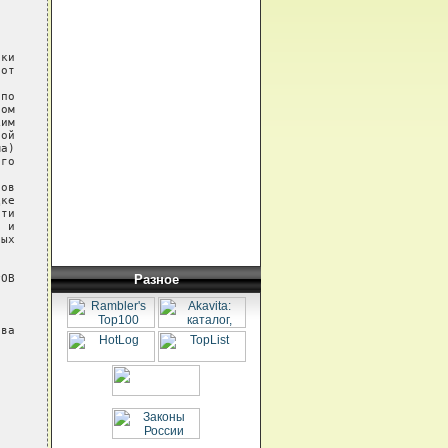
ки

от

по

ом

им

ой

а)

го

ов

ке

ти

 и

ых

Разное
ОВ

ва
