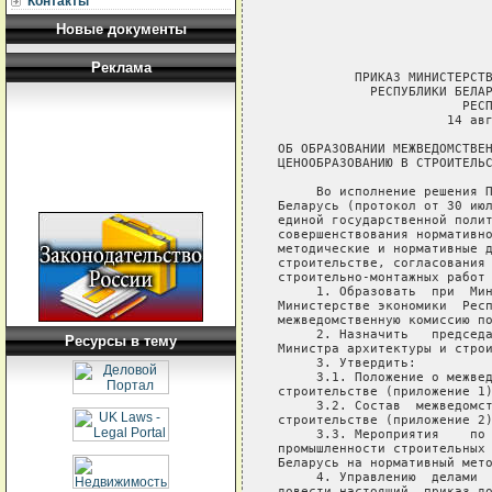
Контакты
Новые документы
Реклама
          ПРИКАЗ МИНИСТЕРСТВА АРХИТЕКТУРЫ И СТРОИТЕЛЬСТВА
            РЕСПУБЛИКИ БЕЛАРУСЬ И МИНИСТЕРСТВА ЭКОНОМИКИ
                        РЕСПУБЛИКИ БЕЛАРУСЬ
                      14 августа 1998 г. № 295/71

ОБ ОБРАЗОВАНИИ МЕЖВЕДОМСТВЕННОЙ КОМИССИИ ПО
ЦЕНООБРАЗОВАНИЮ В СТРОИТЕЛЬСТВЕ

     Во исполнение решения Президиума  Совета  Министров  Республики
Беларусь (протокол от 30 июля 1998 г. № 16 (п.17) в целях проведения
единой государственной политики по ценообразованию в  строительстве,
совершенствования нормативно-правовой  базы,  внесения  изменений  в
методические и нормативные документы по вопросам  ценообразования  в
строительстве, согласования     индексов     изменения     стоимости
строительно-монтажных работ приказываем:
     1. Образовать  при  Министерстве  архитектуры и строительства и
Министерстве экономики  Республики  Беларусь  постоянно  действующую
межведомственную комиссию по ценообразованию в строительстве.
     2. Назначить   председателем   комиссии   первого   заместителя
Министра архитектуры и строительства Шатило А.И.
     3. Утвердить:
     3.1. Положение о межведомственной комиссии по ценообразованию в
строительстве (приложение 1);
     3.2. Состав  межведомственной  комиссии  по  ценообразованию  в
строительстве (приложение 2);
     3.3. Мероприятия    по    организации    перехода   предприятий
промышленности строительных материалов и  стройиндустрии  Республики
Беларусь на нормативный метод ценообразования (приложение 3).
     4. Управлению  делами  Минстройархитектуры  (Замжицкому   М.В.)
довести настоящий  приказ до сведения заинтересованных министерств и
других органов государственного управления.

Первый заместитель Министра                      Министр экономики
архитектуры и строительства                      Республики Беларусь
А.И.ШАТИЛО                                       В.Н.ШИМОВ

                                         Приложение 1
                                         к приказу Министерства
                                         архитектуры и строительства
                                         Республики Беларусь и
                                         Министерства экономики
                                         Республики Беларусь
                                         14.08.1998 № 295/71

                             ПОЛОЖЕНИЕ
          о межведомственной комиссии по ценообразованию в
                           строительстве

     1. Межведомственная комиссия по ценообразованию в строительстве
(далее -  Комиссия)  образована в соответствии с решением Президиума
Совета Министров Республики Беларусь (протокол от 30 июля 1998 г.  №
16  (п.17) при министерствах архитектуры и строительства и экономики
Республики  Беларусь  в  целях  проведения  единой   государственной
политики   по   ценообразованию   в   строительстве,  промышленности
строительных материалов и стройиндустрии (далее - в  строительстве),
совершенствования  нормативно-правовой  базы,  упорядочения вопросов
ценообразования в  строительстве,  согласования  индексов  изменения
стоимости строительно-монтажных работ.
     2. Межведомственная комиссия действует на постоянной основе и в
своей деятельности   руководствуется   законодательством  Республики
Беларусь, настоящим Положением,  Положением о порядке формирования и
применения цен  и тарифов,  утвержденным постановлением Минэкономики
от 28 декабря 1995 г.  № 36 с  дополнениями,  Типовым  положением  о
региональных центрах    по    ценообразованию    в    строительстве,
утвержденным приказом Минстройархитектуры от 29 апреля 1998 г. № 170
и другими   нормативными   актами   по  вопросам  ценообразования  в
строительстве.
     3. Основными задачами Комиссии являются:
     3.1. координация    деятельности    республиканских     органов
государственного управления,  объединений, подчиненных Правительству
Республики Беларусь и местных органов государственного управления  в
вопросах совершенствования ценообразования в строительстве;
     3.2. упорядочение   нормативно-правовой   базы   по    вопросам
ценообразования в строительстве;
     3.3. согласование      индексов       изменения       стоимости
строительно-монтажных работ;
     3.4. организация методической  помощи  министерствам  и  другим
органам государственного   управления,   облисполкомам   и  Минскому
горисполкому, региональным   центрам   в   областях   по    вопросам
ценообразования в строительстве;
     3.5. рассмотрение   проектов   и   утверждение   (согласование)
нормативных документов,  регламентирующих  вопросы ценообразования в
строительстве в   соответствии   с   действующим   законодательством
Республики Беларусь;
     3.6. принятие   решений   по    устранению    противоречий    в
нормативно-правовой базе по ценообразованию в строительстве;
     3.7. обеспечение контроля за соблюдением установленного порядка
ценообразования в   строительстве   в   соответ
Ресурсы в тему