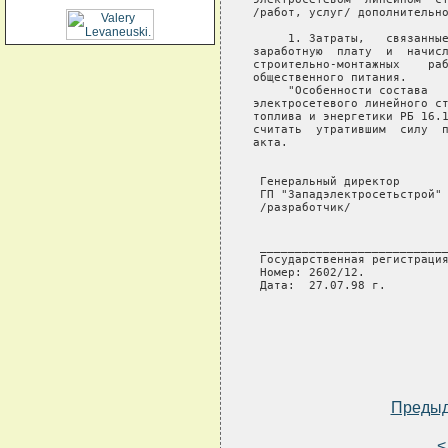
/работ, услуг/ дополнительно
     1. Затраты,   связанные
заработную  плату  и  начисл
строительно-монтажных    раб
общественного питания.

     "Особенности состава   
электросетевого линейного ст
топлива и энергетики РБ 16.1
считать  утратившим  силу  п
акта.

 Генеральный директор

 ГП "Западэлектросетьстрой" 
 /разработчик/

 ___________________________
 Государственная регистрация
 Номер: 2602/12.

 Дата:  27.07.98 г.

Преды
<