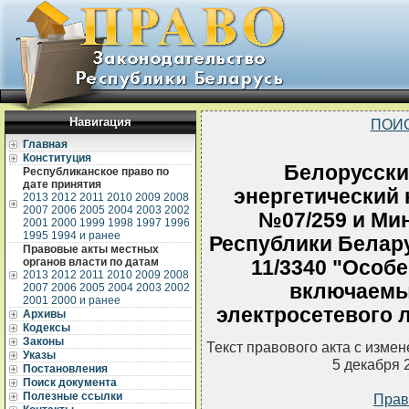
Навигация
ПОИ
Главная
Конституция
Белорусски
Республиканское право по
дате принятия
энергетический к
2013
2012
2011
2010
2009
2008
2007
2006
2005
2004
2003
2002
№07/259 и Ми
2001
2000
1999
1998
1997
1996
1995
1994 и ранее
Республики Белару
Правовые акты местных
органов власти по датам
11/3340 "Особе
2013
2012
2011
2010
2009
2008
включаемы
2007
2006
2005
2004
2003
2002
2001
2000 и ранее
электросетевого 
Архивы
Кодексы
Законы
Текст правового акта с изме
Указы
5 декабря 
Постановления
Поиск документа
Полезные ссылки
Прав