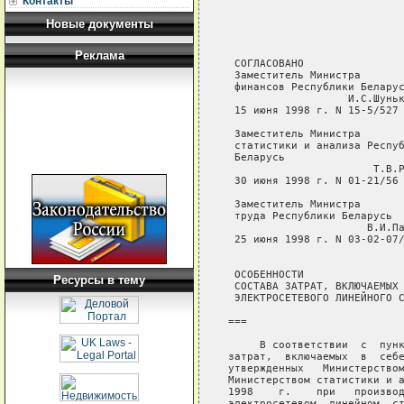
Контакты
Новые документы
Реклама
 СОГЛАСОВАНО                
 Заместитель Министра       
 финансов Республики Беларус
                   И.С.Шуньк
 15 июня 1998 г. N 15-5/527 
                            
 Заместитель Министра

 статистики и анализа Респуб
 Беларусь                   
                       Т.В.Р
 30 июня 1998 г. N 01-21/56 
 Заместитель Министра

 труда Республики Беларусь

                      В.И.Па
 25 июня 1998 г. N 03-02-07/
 ОСОБЕННОСТИ

Ресурсы в тему
 СОСТАВА ЗАТРАТ, ВКЛЮЧАЕМЫХ 
 ЭЛЕКТРОСЕТЕВОГО ЛИНЕЙНОГО С
===

     В соответствии  с  пунк
затрат,  включаемых  в  себе
утвержденных   Министерством
Министерством статистики и а
1998    г.    при   производ
электросетевом  линейном  ст