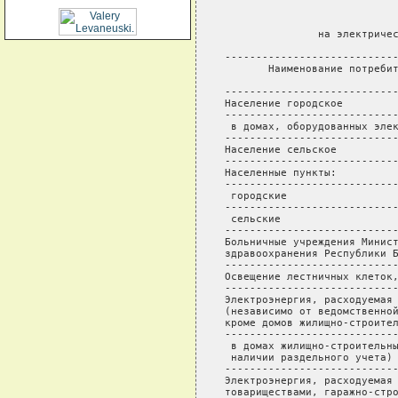
                            
               на электричес
----------------------------
       Наименование потребит
                            
----------------------------
Население городское         
----------------------------
 в домах, оборудованных элек
----------------------------
Население сельское          
----------------------------
Населенные пункты:          
----------------------------
 городские                  
----------------------------
 сельские                   
----------------------------
Больничные учреждения Минист
здравоохранения Республики Б
----------------------------
Освещение лестничных клеток,
----------------------------
Электроэнергия, расходуемая 
(независимо от ведомственной
кроме домов жилищно-строител
----------------------------
 в домах жилищно-строительны
 наличии раздельного учета) 
----------------------------
Электроэнергия, расходуемая 
товариществами, гаражно-стро