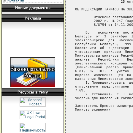
Контакты
                      25 окт
Новые документы
ОБ ИНДЕКСАЦИИ ТАРИФОВ НА ЭЛЕ
         -------------------
         Отменено постановле
Реклама
         2002 г.  № 247 (зар
         8/8754 от 14.11.200
     Во    исполнение  поста
Беларусь  от  3  сентября  1
электроэнергию  для  населен
Республики  Беларусь,  1999 
Положением  об  индексации  
утвержденным  приказом  Мини
Министерства финансов Респуб
анализа    Республики    Бел
энергетического  концерна  о
(Национальный  реестр  право
№ 81,  8/1118),  с  учетом  
индекса  изменения  цен  на 
назначения Министерство экон
     1. Проиндексировать  де
отпускаемую  предприятиями  
7,6%.

Ресурсы в тему
     2. Установить  с  1  но
энергию для населения соглас
Заместитель Премьер-министра
Министр экономики           
                            
                            
                            
                            
                            