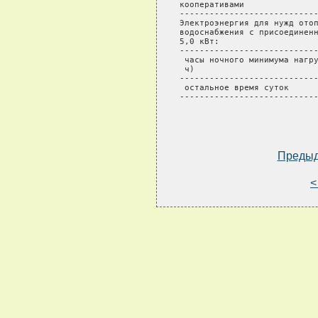
кооперативами               
----------------------------
Электроэнергия для нужд отоп
водоснабжения с присоединенн
5,0 кВт:                    
----------------------------
 часы ночного минимума нагру
 ч)                         
----------------------------
 остальное время суток      
----------------------------
Преды
<