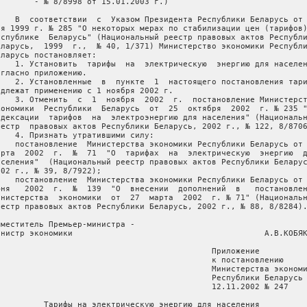
        - № 8/8998 от 15.01.2003 г.) 

    В  соответствии  с  Указом Президента Республики Беларусь от 
ая 1999 г. № 285 "О некоторых мерах по стабилизации цен (тарифов)
еспублике  Беларусь" (Национальный реестр правовых актов Республи
еларусь,  1999  г.,  № 40, 1/371) Министерство экономики Республи
еларусь постановляет:

    1. Установить  тарифы  на  электрическую  энергию для населен
огласно приложению.

    2. Установленные  в  пункте  1  настоящего постановления тари
одлежат применению с 1 ноября 2002 г.

    3. Отменить  с  1  ноября  2002  г.  постановление Министерст
кономики  Республики  Беларусь  от  25  октября  2002  г. № 235 "
ндексации  тарифов  на  электроэнергию для населения" (Национальн
еестр  правовых актов Республики Беларусь, 2002 г., № 122, 8/8706
    4. Признать утратившими силу:

    постановление  Министерства экономики Республики Беларусь от 
арта  2002  г.  №  71  "О  тарифах  на  электрическую  энергию  д
аселения"  (Национальный реестр правовых актов Республики Беларус
002 г., № 39, 8/7922);

    постановление  Министерства экономики Республики Беларусь от 
юня   2002  г.  №  139  "О  внесении  дополнений  в   постановлен
инистерства  экономики  от  27  марта  2002  г. № 71" (Национальн
еестр правовых актов Республики Беларусь, 2002 г., № 88, 8/8284).
аместитель Премьер-министра -

инистр экономики                                        А.В.КОБЯК
                                             Приложение

                                             к постановлению

                                             Министерства экономи
                                             Республики Беларусь

                                             12.11.2002 № 247

          Тарифы на электрическую энергию для населения
