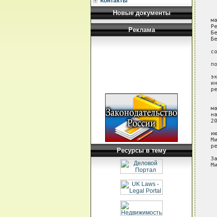
Контакты
 
Новые документы
 
м
Р
Реклама
Б
Б
 
с
 
п
 
э
и
р
 
 
м
н
2
 
и
М
р
Ресурсы в тему
З
М
 
 
 
 
 
 