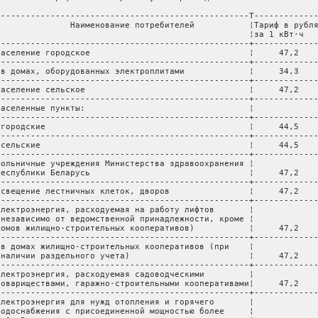
---------------------------------------------------T-------------
               Наименование потребителей           ¦Тариф в рубля
                                                   ¦за 1 кВт·ч   
---------------------------------------------------+-------------
Население городское                                ¦     47,2    
---------------------------------------------------+-------------
 в домах, оборудованных электроплитами             ¦     34,3    
---------------------------------------------------+-------------
Население сельское                                 ¦     47,2    
---------------------------------------------------+-------------
Населенные пункты:                                 ¦             
---------------------------------------------------+-------------
 городские                                         ¦     44,5    
---------------------------------------------------+-------------
 сельские                                          ¦     44,5    
---------------------------------------------------+-------------
Больничные учреждения Министерства здравоохранения ¦             
Республики Беларусь                                ¦     47,2    
---------------------------------------------------+-------------
Освещение лестничных клеток, дворов                ¦     47,2    
---------------------------------------------------+-------------
Электроэнергия, расходуемая на работу лифтов       ¦             
(независимо от ведомственной принадлежности, кроме ¦             
домов жилищно-строительных кооперативов)           ¦     47,2    
---------------------------------------------------+-------------
 в домах жилищно-строительных кооперативов (при    ¦             
 наличии раздельного учета)                        ¦     47,2    
---------------------------------------------------+-------------
Электроэнергия, расходуемая садоводческими         ¦             
товариществами, гаражно-строительными кооперативами¦     47,2    
---------------------------------------------------+-------------
Электроэнергия для нужд отопления и горячего       ¦             
водоснабжения с присоединенной мощностью более     ¦             