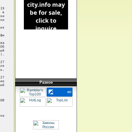
19

 в

ки

ки

ия

фы

ва

Об

ый

).

27

ля

ь,

27

ие

Разное
ый



ОВ

ки
