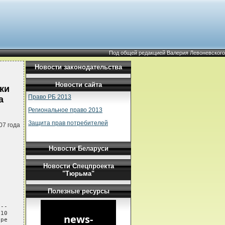
Под общей редакцией Валерия Левоневского
Новости законодательства
Новости сайта
ки
Право РБ 2013
а
Региональное право 2013
Защита прав потребителей
07 года
Новости Беларуси
Новости Спецпроекта
"Тюрьма"
Полезные ресурсы
--

10

ре
