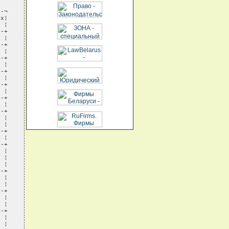
-¬

х¦

 ¦

-+

 ¦

-+

 ¦

-+

 ¦

-+

 ¦

-+

 ¦

-+

 ¦

-+

 ¦

 ¦

-+

 ¦

-+

 ¦

 ¦

 ¦

-+

 ¦

 ¦

-+

 ¦

 ¦

-+

 ¦

 ¦
