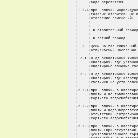
¦     ¦водонагревателя       
+-----+----------------------
¦1.2.4¦при наличии индивидуал
¦     ¦газовых отопительных п
¦     ¦отопление помещений:  
¦     ¦                      
+-----+----------------------
¦     ¦ в отопительный период
+-----+----------------------
¦     ¦ в летний период      
+-----+----------------------
¦  2  ¦Цены на газ сжиженный,
¦     ¦отпускаемый населению 
+-----+----------------------
¦ 2.1 ¦В одноквартирных жилых
¦     ¦квартирах, где установ
¦     ¦квартирные газовые сче
+-----+----------------------
¦ 2.2 ¦В одноквартирных жилых
¦     ¦квартирах, где квартир
¦     ¦счетчики не установлен
+-----+----------------------
¦2.2.1¦при наличии в квартире
¦     ¦плиты и централизованн
¦     ¦горячего водоснабжения
+-----+----------------------
¦2.2.2¦при наличии в квартире
¦     ¦плиты и водонагревател
¦     ¦отсутствии централизов
¦     ¦горячего водоснабжения
+-----+----------------------
¦2.2.3¦при наличии в квартире
¦     ¦плиты (при отсутствии 
¦     ¦централизованного горя