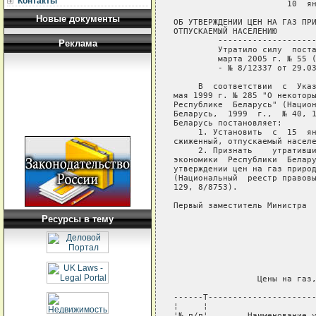
Контакты
                       10  ян
Новые документы
ОБ УТВЕРЖДЕНИИ ЦЕН НА ГАЗ ПРИ
ОТПУСКАЕМЫЙ НАСЕЛЕНИЮ

         --------------------
Реклама
         Утратило силу  поста
         марта 2005 г. № 55 (
         - № 8/12337 от 29.03
     В  соответствии  с  Указ
мая 1999 г. № 285 "О некоторы
Республике  Беларусь" (Национ
Беларусь,  1999  г.,  № 40, 1
Беларусь постановляет:

     1. Установить  с  15  ян
сжиженный, отпускаемый населе
     2. Признать    утративши
экономики  Республики  Белару
утверждении цен на газ природ
(Национальный  реестр правовы
129, 8/8753).

Первый заместитель Министра  
Ресурсы в тему
                             
                             
                             
                             
                             
                 Цены на газ,
------T----------------------
¦     ¦                      
¦№ п/п¦        Наименование у