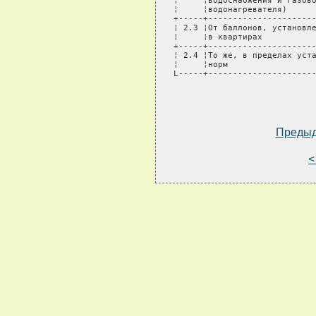
¦     ¦водоснабжения и газово
¦     ¦водонагревателя)      
+-----+----------------------
¦ 2.3 ¦От баллонов, установле
¦     ¦в квартирах           
+-----+----------------------
¦ 2.4 ¦То же, в пределах уста
¦     ¦норм                  
L-----+----------------------
Преды
<