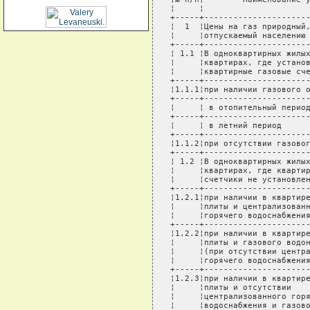
¦     ¦                      
+-----+----------------------
¦  1  ¦Цены на газ природный,
¦     ¦отпускаемый населению 
+-----+----------------------
¦ 1.1 ¦В одноквартирных жилых
¦     ¦квартирах, где установ
¦     ¦квартирные газовые сче
+-----+----------------------
¦1.1.1¦при наличии газового о
+-----+----------------------
¦     ¦ в отопительный период
+-----+----------------------
¦     ¦ в летний период      
+-----+----------------------
¦1.1.2¦при отсутствии газовог
+-----+----------------------
¦ 1.2 ¦В одноквартирных жилых
¦     ¦квартирах, где квартир
¦     ¦счетчики не установлен
+-----+----------------------
¦1.2.1¦при наличии в квартире
¦     ¦плиты и централизованн
¦     ¦горячего водоснабжения
+-----+----------------------
¦1.2.2¦при наличии в квартире
¦     ¦плиты и газового водон
¦     ¦(при отсутствии центра
¦     ¦горячего водоснабжения
+-----+----------------------
¦1.2.3¦при наличии в квартире
¦     ¦плиты и отсутствии    
¦     ¦централизованного горя
¦     ¦водоснабжения и газово