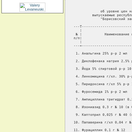
                             
             об уровне цен н
         выпускаемые республ
             "Борисовский за
---T------------------------
   ¦                        
 № ¦           Наименование 
п/п¦                        
   ¦                        
---+------------------------
 1. Анальгина 25% р-р 2 мл  
 2. Диклофенака натрия 2,5% 
 3. Йода 5% спиртовой р-р 10
 4. Линкомицина г/хл. 30% р-
 5. Пиридоксина г/хл 5% р-р 
 6. Фуросемида 1% р-р 2 мл  
 7. Ампициллина тригидрат 0,
 8. Изониазид 0,3 г № 10 (в 
 9. Каптоприл 0,025 г № 40 (
10. Папаверина г/хл 0,04 г №
11. Фурациллин 0,1 г № 12   