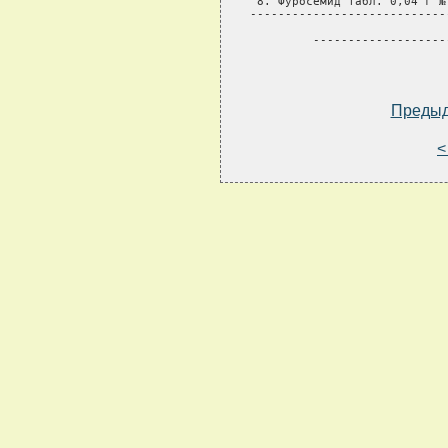
 8. Фуросемид табл. 0,04 г №
----------------------------
         -------------------
Преды
<