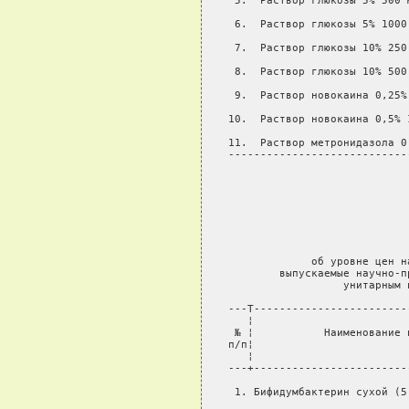
 5.  Раствор глюкозы 5% 500 
 6.  Раствор глюкозы 5% 1000
 7.  Раствор глюкозы 10% 250
 8.  Раствор глюкозы 10% 500
 9.  Раствор новокаина 0,25%
10.  Раствор новокаина 0,5% 
11.  Раствор метронидазола 0
----------------------------
                            
                            
                            
                            
                            
                             
             об уровне цен н
        выпускаемые научно-п
                  унитарным 
---T------------------------
   ¦                        
 № ¦           Наименование 
п/п¦                        
   ¦                        
---+------------------------
 1. Бифидумбактерин сухой (5