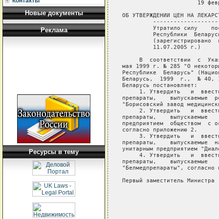
Контакты
                      19 фев
Новые документы
ОБ УТВЕРЖДЕНИИ ЦЕН НА ЛЕКАРС
         -------------------
         Утратило силу    по
Реклама
         Республики  Беларус
         (зарегистрировано  
         11.07.2005 г.)   

     В  соответствии  с  Ука
мая 1999 г. № 285 "О некотор
Республике  Беларусь" (Нацио
Беларусь,  1999  г.,  № 40, 
Беларусь постановляет:

     1. Утвердить   и  ввест
препараты,    выпускаемые  р
"Борисовский завод медицинск
     2. Утвердить   и  ввест
препараты,    выпускаемые   
предприятием  обществом  с о
согласно приложению 2.

     3. Утвердить   и  ввест
препараты,    выпускаемые  н
унитарным предприятием "Диал
Ресурсы в тему
     4. Утвердить   и  ввест
препараты,    выпускаемые   
"Белмедпрепараты", согласно п
Первый заместитель Министра 
                            
                            
                            
                            
                            