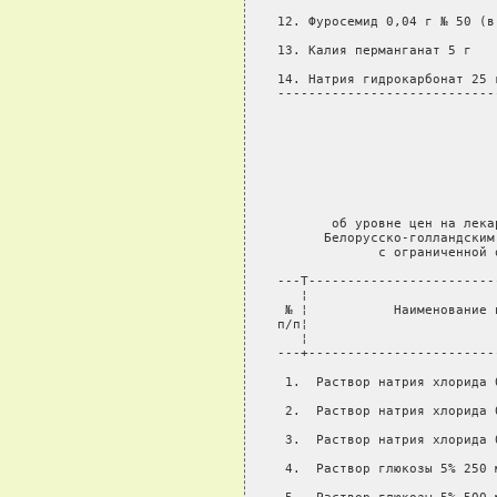
12. Фуросемид 0,04 г № 50 (в
13. Калия перманганат 5 г   
14. Натрия гидрокарбонат 25 
----------------------------
                            
                            
                            
                            
                            
                             
       об уровне цен на лека
      Белорусско-голландским
             с ограниченной 
---T------------------------
   ¦                        
 № ¦           Наименование 
п/п¦                        
   ¦                        
---+------------------------
 1.  Раствор натрия хлорида 
 2.  Раствор натрия хлорида 
 3.  Раствор натрия хлорида 
 4.  Раствор глюкозы 5% 250 