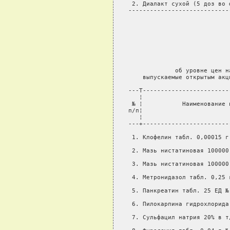
 2. Диалакт сухой (5 доз во 
----------------------------
                            
                            
                            
                            
                            
                             
             об уровне цен н
    выпускаемые открытым акц
---T------------------------
   ¦                        
 № ¦           Наименование 
п/п¦                        
   ¦                        
---+------------------------
 1. Клофелин табл. 0,00015 г
 2. Мазь нистатиновая 100000
 3. Мазь нистатиновая 100000
 4. Метронидазол табл. 0,25 
 5. Панкреатин табл. 25 ЕД №
 6. Пилокарпина гидрохлорида
 7. Сульфацил натрия 20% в т