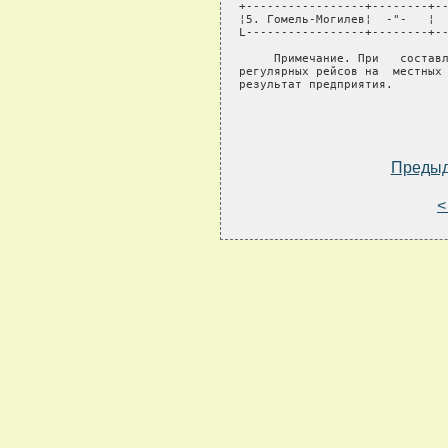
+-----------------+--------+--
¦5. Гомель-Могилев¦  -"-   ¦  
L-----------------+--------+--
     Примечание. При   составл
регулярных рейсов на  местных 
результат предприятия.

Преды
<