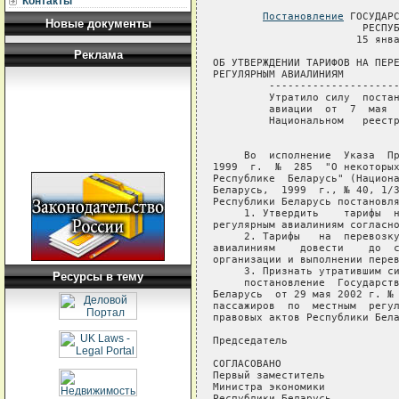
Контакты
Постановление
 ГОСУДАРС
Новые документы
                        РЕСПУБ
                       15 янва
Реклама
ОБ УТВЕРЖДЕНИИ ТАРИФОВ НА ПЕРЕ
РЕГУЛЯРНЫМ АВИАЛИНИЯМ

         ---------------------
         Утратило силу  постан
         авиации  от  7  мая  
         Национальном   реестр
     Во  исполнение  Указа  Пр
1999  г.  №  285  "О некоторых
Республике  Беларусь" (Национа
Беларусь,  1999  г., № 40, 1/3
Республики Беларусь постановля
     1. Утвердить    тарифы  н
регулярным авиалиниям согласно
     2. Тарифы   на  перевозку
авиалиниям    довести    до  с
организации и выполнении перев
     3. Признать утратившим си
Ресурсы в тему
     постановление  Государств
Беларусь  от 29 мая 2002 г. № 
пассажиров  по  местным  регул
правовых актов Республики Бела
Председатель                  
СОГЛАСОВАНО

Первый заместитель

Министра экономики

Республики Беларусь
