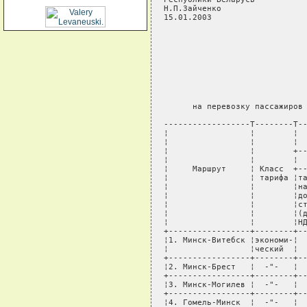
Н.П.Зайченко

15.01.2003

                              
                              
                              
                              
                              
                              
                              
      на перевозку пассажиров 
------------------T--------T--
¦                 ¦        ¦  
¦                 ¦        ¦  
¦                 ¦        +--
¦                 ¦        ¦  
¦     Маршрут     ¦ Класс  +--
¦                 ¦ тарифа ¦та
¦                 ¦        ¦на
¦                 ¦        ¦до
¦                 ¦        ¦ст
¦                 ¦        ¦(д
¦                 ¦        ¦НД
+-----------------+--------+--
¦1. Минск-Витебск ¦экономи-¦  
¦                 ¦ческий  ¦  
+-----------------+--------+--
¦2. Минск-Брест   ¦  -"-   ¦  
+-----------------+--------+--
¦3. Минск-Могилев ¦  -"-   ¦  
+-----------------+--------+--
¦4. Гомель-Минск  ¦  -"-   ¦  