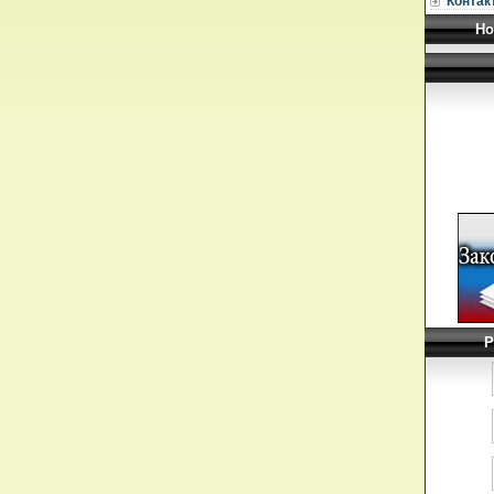
Контак
Но
Р