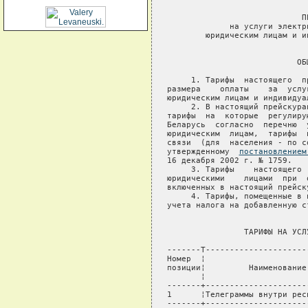
                            ПР
             на услуги электр
        юридическим лицам и и
                              
                           ОБЩ
     1. Тарифы  настоящего  п
размера    оплаты    за  услу
юридическим лицам и индивидуа
     2. В настоящий прейскура
тарифы  на  которые  регулиру
Беларусь  согласно  перечню  
юридическим  лицам,  тарифы  
связи  (для  населения - по с
утвержденному  
постановлением