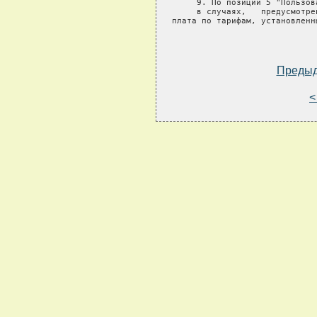
Преды
<