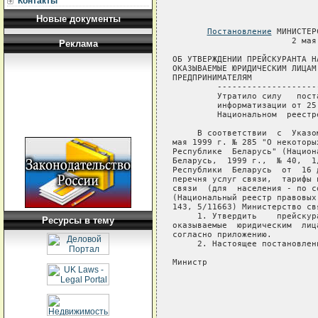
Контакты
Новые документы
Постановление
 МИНИСТЕР
                        2 мая 
Реклама
ОБ УТВЕРЖДЕНИИ ПРЕЙСКУРАНТА Н
ОКАЗЫВАЕМЫЕ ЮРИДИЧЕСКИМ ЛИЦАМ
ПРЕДПРИНИМАТЕЛЯМ

         --------------------
         Утратило силу   пост
         информатизации от 25
         Национальном  реестр
     В соответствии  с  Указо
мая 1999 г. № 285 "О некоторы
Республике  Беларусь" (Национ
Беларусь,  1999 г.,  № 40,  1
Республики  Беларусь  от  16 
перечня услуг связи,  тарифы 
связи  (для  населения - по с
(Национальный реестр правовых
143, 5/11663) Министерство св
     1. Утвердить    прейскур
Ресурсы в тему
оказываемые  юридическим  лиц
согласно приложению.

     2. Настоящее постановлен
Министр                      
                             
                             
                             
                             
                             