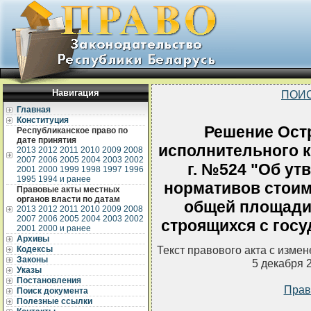
Навигация
ПОИС
Главная
Конституция
Решение Ост
Республиканское право по
дате принятия
исполнительного ко
2013
2012
2011
2010
2009
2008
2007
2006
2005
2004
2003
2002
г. №524 "Об у
2001
2000
1999
1998
1997
1996
1995
1994 и ранее
нормативов стоим
Правовые акты местных
органов власти по датам
общей площади
2013
2012
2011
2010
2009
2008
2007
2006
2005
2004
2003
2002
строящихся с гос
2001
2000 и ранее
Архивы
Текст правового акта с изме
Кодексы
Законы
5 декабря 
Указы
Постановления
Прав
Поиск документа
Полезные ссылки