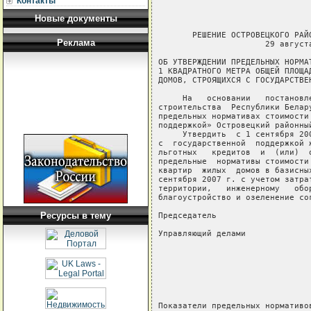
Контакты
Новые документы
       РЕШЕНИЕ ОСТРОВЕЦКОГО РАЙ
Реклама
                      29 августа
ОБ УТВЕРЖДЕНИИ ПРЕДЕЛЬНЫХ НОРМАТ
1 КВАДРАТНОГО МЕТРА ОБЩЕЙ ПЛОЩАД
ДОМОВ, СТРОЯЩИХСЯ С ГОСУДАРСТВЕН
     На   основании   постановл
строительства  Республики Белар
предельных нормативах стоимости
поддержкой» Островецкий районны
     Утвердить  с 1 сентября 20
с  государственной  поддержкой 
льготных   кредитов  и  (или)  
предельные  нормативы стоимости
квартир  жилых  домов в базисны
сентября 2007 г. с учетом затра
территории,   инженерному   обо
благоустройство и озеленение сог
Ресурсы в тему
Председатель                   
Управляющий делами             
                                
                                
                               
                               
                               
Показатели предельных нормативо