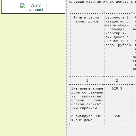
площади квартир жилых домов, ст
----------------T------------T-
¦ Типы и серии  ¦Стоимость 1 ¦ 
¦  жилых домов  ¦квадратного ¦ 
¦               ¦метра общей ¦ 
¦               ¦  площади   ¦п
¦               ¦квартир жи- ¦ 
¦               ¦лых домов в ¦ 
¦               ¦ ценах 1991 ¦ 
¦               ¦года, рублей¦ 
¦               ¦            ¦ 
¦               ¦            ¦ 
¦               ¦            ¦з
¦               ¦            ¦г
¦               ¦            ¦ 
¦               ¦            ¦ц
¦               ¦            ¦ 
+---------------+------------+-
¦       1       ¦     2      ¦ 
+---------------+------------+-
¦5-этажные жилые¦   628,3    ¦ 
¦дома со стенами¦            ¦ 
¦из   силикатных¦            ¦ 
¦блоков  с обли-¦            ¦ 
¦цовкой силикат-¦            ¦ 
¦ным кирпичом   ¦            ¦ 
+---------------+------------+-
¦Индивидуальные ¦    550     ¦ 
¦жилые дома     ¦            ¦ 
L---------------+------------+-