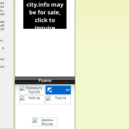
ря

ия

и,

ий

ым

ий

20

и,

 в

ко

ко

Разное