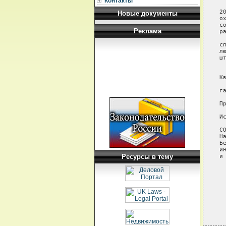
Контакты
 
2
Новые документы
о
с
Реклама
р
 
с
л
ш
 
 
К
 
г
П
И
С
На
Б
и
Ресурсы в тему
и
 
 