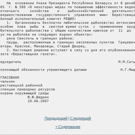
    На  основании Указа Президента Республики Беларусь от 8 декаб
005  г. № 580 «О некоторых мерах по повышению эффективности веден
хотничьего     хозяйства    и    рыбохозяйственной    деятельност
овершенствованию  государственного  управления  ими»  Берестовицк
айонный исполнительный комитет РЕШИЛ:

    1.  Организовать бесплатно любительское рыболовство интенсивн
пособом  лова  рыбы  в  светлое время суток  с  применением  оруд
юбительского рыболовства с общим количеством крючков от  11  до  
тук на рыболова на следующих водных объектах:

    река Свислочь в границах района;

    пруды,  расположенные в границах населенных пунктов  Грицевич
ваторы, Красное, Макаровцы, Старый Дворец.

    2. Настоящее решение вступает в силу со дня его опубликования
азете «Бераставщкая газета».

редседатель                                              М.М.Сить
сполняющий обязанности управляющего делами                Н.Г.Мыш
ОГЛАСОВАНО                    

чальник

ерестовицкой районной

нспекции природных ресурсов

 охраны окружающей среды

              Ю.Ю.Шадрин

              20.06.2007

Предыдущий
|
Следующий
< Содержание