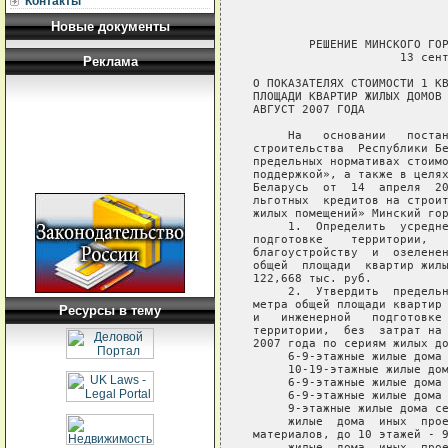
Контакты
Новые документы
        РЕШЕНИЕ МИНСКОГО ГОР
                     13 сент
Реклама
О ПОКАЗАТЕЛЯХ СТОИМОСТИ 1 КВ
ПЛОЩАДИ КВАРТИР ЖИЛЫХ ДОМОВ 
АВГУСТ 2007 ГОДА

     На   основании   постан
строительства  Республики Бе
предельных нормативах стоимо
поддержкой», а также в целях
Беларусь  от  14  апреля  20
льготных  кредитов на строит
жилых помещений» Минский гор
     1.  Определить  усредне
подготовке    территории,   
благоустройству  и  озеленен
общей  площади  квартир жилы
122,668 тыс. руб.

     2.  Утвердить  предельн
метра общей площади квартир 
Ресурсы в тему
и   инженерной   подготовке 
территории,  без  затрат на 
2007 года по сериям жилых до
     6-9-этажные жилые дома 
     10-19-этажные жилые дом
     6-9-этажные жилые дома 
     6-9-этажные жилые дома 
     9-этажные жилые дома се
     жилые  дома  иных  прое
материалов, до 10 этажей - 9
     жилые  дома  иных  прое