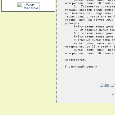
материалов, свыше 10 этажей 
     3.  Установить показате
площади квартир жилых домов 
и   инженерной   подготовке 
территории, с затратами на б
уровне  цен  на август 2007 
размерах:

     6-9-этажные жилые дома 
     10-19-этажные жилые дом
     6-9-этажные жилые дома 
     6-9-этажные жилые дома 
     9-этажные жилые дома се
     жилые  дома  иных  прое
материалов, до 10 этажей - 1
     жилые  дома  иных  прое
материалов, свыше 10 этажей 
Председатель                
Управляющий делами          
Преды
<