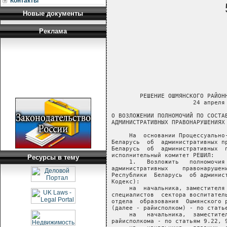
Контакты
Новые документы
Реклама
        РЕШЕНИЕ ОШМЯНСКОГО РАЙОННОГО ИСПОЛНИТЕЛЬНОГО КОМИТЕТА
                       24 апреля 2007 г. № 146

О ВОЗЛОЖЕНИИ ПОЛНОМОЧИЙ ПО СОСТАВЛЕНИЮ ПРОТОКОЛОВ ОБ
АДМИНИСТРАТИВНЫХ ПРАВОНАРУШЕНИЯХ

     На  основании Процессуально-исполнительного кодекса  Республики
Беларусь  об  административных правонарушениях,  Кодекса  Республики
Беларусь  об  административных  правонарушениях  Ошмянский  районный
исполнительный комитет РЕШИЛ:
     1.   Возложить   полномочия   по  составлению   протоколов   об
административных    правонарушениях,    предусмотренных     Кодексом
Республики  Беларусь  об административных правонарушениях  (далее  -
Кодекс):
     на  начальника, заместителя начальника, заведующего  и  главных
специалистов  сектора воспитательной работы и  охраны  прав  детства
отдела  образования  Ошмянского районного  исполнительного  комитета
(далее - райисполком) - по статье 9.5 Кодекса;
     на   начальника,  заместителя  начальника  отдела   образования
райисполкома - по статьям 9.22, 9.24 Кодекса;
     на   начальника,  главных  специалистов  отдела  идеологической
работы  райисполкома - по статьям 9.7-9.11, 9.22, 19.1, 19.2,  19.4,
19.5, 19.7, 23.26, 23.40 Кодекса;
     на  начальника,  главных  специалистов  отдела  организационно-
кадровой работы райисполкома - по статьям 9.10-9.12, 23.26 Кодекса;
     на   управляющего   делами  -  начальника  управления   делами,
заместителя  управляющего делами - начальника, главных  специалистов
отдела   документационного  и  правового   обеспечения,   работы   с
населением  управления делами райисполкома - по статьям 9.13,  9.24,
23.26 Кодекса;
     на   начальника,   заместителя  начальника   отдела   экономики
райисполкома - по статье 9.24, части 1 статьи 12.7 Кодекса (в  части
нарушений   правил  и  условий  осуществления  видов   деятельности,
предусмотренных специальным разрешением (лицензией);
     на  начальника  управления сельского хозяйства и продовольствия
райисполкома - по статьям 10.1, 10.2 Кодекса;
     на  главного  агронома, ведущего специалиста отдела организации
производства   управления  сельского  хозяйства   и   продовольствия
райисполкома - по статьям 10.8, 15.25, 15.29, 15.30, 15.44 Кодекса;
     на  начальника,  первого  заместителя начальника  управления  -
начальника  отдела  организации  производства,  главного  зоотехника
управления  сельского хозяйства и продовольствия райисполкома  -  по
статьям 15.42-15.45 Кодекса;
     на    начальника,   главного   специалиста   отдела    жилищно-
коммунального хозяйства райисполкома - по статьям 9.24, 10.2, 15.22,
15.31,  15.44, 15.45, 15.54, 21.9, 21.11, 21.14-21.16, 23.41,  23.43
Кодекса;
     на    начальника,   главного   специалиста   отдела    культуры
райисполкома - по статьям 19.1-19.7 Кодекса;
     на  начальника,  заместителя начальника - главного  архитектора
района,  главных  специалистов отдела  архитектуры  и  строительства
райисполкома - по статьям 15.24, 15.44, 15.54, 19.2-19.5, 21.1-21.6,
21.9, 21.11-21.16, 23.41 Кодекса;
     на  начальника,  первого  заместителя начальника  управления  -
начальника  отдела  по  труду  и  занятости,  заведующего,  ведущего
специалиста  сектора  занятости управления  по  труду,  занятости  и
социальной защите райисполкома - по статьям 9.15, 9.16 Кодекса;
     на  начальника,  заместителей начальника отдела внутренних  дел
райисполкома - по статьям 9.7, 9.8, 9.10, 9.11, 15.44, 15.45,  19.7,
23.10 Кодекса.
     2.   Предоставить  полномочия  по  составлению  протоколов   об
административных  правонарушениях первому заместителю,  заместителям
председателя   райисполкома  по  статьям   9.5-9.12,   9.22,   9.24,
10.1-10.4,  10.8, 15.21-15.31, 15.42-15.45, 15.54, 15.61, 19.1-19.7,
21.1-21.6, 21.9, 21.11-21.16, 23.10, 23.40, 23.41, 23.43 Кодекса.
     3.  Должностные лица райисполкома, указанные в пунктах  1  и  2
настоящего  решения,  также  уполномочены  составлять  протоколы  об
административных  правонарушениях и осуществлять подготовку  дел  об
административных правонарушениях, предусмотренных статьями 23.1-23.5
Кодекса.
     4.  Установить, что протокол об административном правонарушении
регистрируется не позднее дня, следующего за днем его составления  и
подписания,   в   журнале  учета  протоколов   об   административных
правонарушениях   и  постановлений  по  делам  об   административных
правонарушениях по форме согласно приложению 1.
     5. Утвердить форму протокола об административном правонарушении
согласно приложению 2.
     6.  Сельским  исполнительным комитетам принять  соответствующие
решения.
     7. Признать утратившими силу:
     решение Ошмянского районного исполнительного комитета от 20 мая
1997  г.  №  287  «Об уполномочивании должностных лиц  исполкома  на
составление протоколов за административные правонарушения»;
     решение  Ошмянского  районного исполнительного  комитета  от  8
ноября  2005  г.  №  391  «О  возложении полномочий  по  составлению
протоколов об административных правонарушениях».
     8.  Контроль  за  исполнением настоящего решения  возложить  на
заместителей   председателя,  управляющего   делами   -   начальника
управления делами райисполкома.
     
Председатель                                             Ю.В.Адамчик
                                                                    
Управляющий делами                                   
Ресурсы в тему