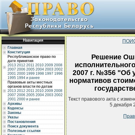
Навигация
ПОИ
Главная
Конституция
Решение Ош
Республиканское право по
дате принятия
исполнительного 
2013
2012
2011
2010
2009
2008
2007
2006
2005
2004
2003
2002
2007 г. №356 "Об
2001
2000
1999
1998
1997
1996
1995
1994 и ранее
нормативов стоимо
Правовые акты местных
органов власти по датам
государств
2013
2012
2011
2010
2009
2008
2007
2006
2005
2004
2003
2002
Текст правового акта с изме
2001
2000 и ранее
Архивы
5 декабря 
Кодексы
Законы
Прав
Указы
Постановления
Поиск документа
Полезные ссылки