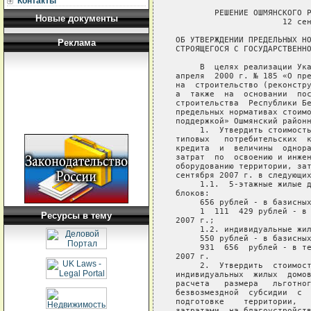
Контакты
        РЕШЕНИЕ ОШМЯНСКОГО Р
Новые документы
                      12 сен
ОБ УТВЕРЖДЕНИИ ПРЕДЕЛЬНЫХ НО
Реклама
СТРОЯЩЕГОСЯ С ГОСУДАРСТВЕННО
     В  целях реализации Ука
апреля  2000 г. № 185 «О пре
на  строительство (реконстру
а  также  на  основании  пос
строительства  Республики Бе
предельных нормативах стоимо
поддержкой» Ошмянский районн
     1.  Утвердить стоимость
типовых   потребительских  к
кредита  и  величины  однора
затрат  по  освоению и инжен
оборудованию территории, зат
сентября 2007 г. в следующих
     1.1.  5-этажные жилые д
блоков:

     656 рублей - в базисных
     1  111  429 рублей - в 
Ресурсы в тему
2007 г.;

     1.2. индивидуальные жил
     550 рублей - в базисных
     931  656  рублей - в те
2007 г.

     2.  Утвердить  стоимост
индивидуальных  жилых  домов
расчета   размера   льготног
безвозмездной  субсидии  с  
подготовке    территории,   
затратами  на благоустройств