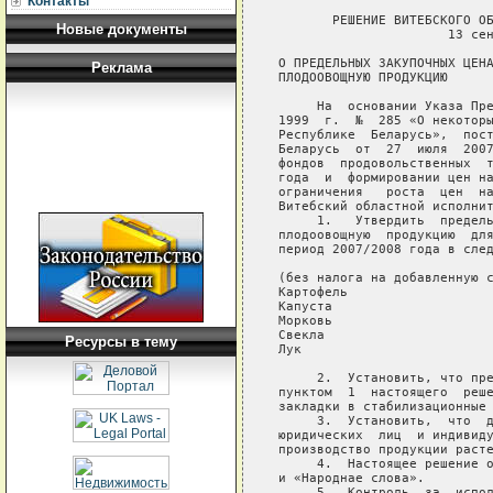
Контакты
       РЕШЕНИЕ ВИТЕБСКОГО ОБ
Новые документы
                      13 сен
О ПРЕДЕЛЬНЫХ ЗАКУПОЧНЫХ ЦЕНА
Реклама
ПЛОДООВОЩНУЮ ПРОДУКЦИЮ

     На  основании Указа Пре
1999  г.  №  285 «О некоторы
Республике  Беларусь»,  пост
Беларусь  от  27  июля  2007
фондов  продовольственных  т
года  и  формировании цен на
ограничения   роста  цен  на
Витебский областной исполнит
     1.   Утвердить  предель
плодоовощную  продукцию  для
период 2007/2008 года в след
(без налога на добавленную с
Картофель                   
Капуста                     
Морковь                     
Свекла                      
Ресурсы в тему
Лук                         
     2.  Установить, что пре
пунктом  1  настоящего  реше
закладки в стабилизационные 
     3.  Установить,  что  д
юридических  лиц  и индивиду
производство продукции расте
     4.  Настоящее решение о
и «Народнае слова».

     5.  Контроль  за  испол