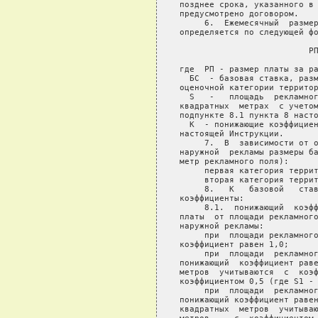
позднее срока, указанного в 
предусмотрено договором.

     6.  Ежемесячный  размер
определяется по следующей фо
                          РП
где  РП - размер платы за ра
  БС  - базовая ставка, разм
оценочной категории территор
  S   -   площадь  рекламног
квадратных  метрах  с учетом
подпункте 8.1 пункта 8 насто
  К  - понижающие коэффициен
настоящей Инструкции.

     7.  В  зависимости от о
наружной  рекламы размеры ба
метр рекламного поля):

     первая категория террит
     вторая категория террит
     8.   К   базовой   став
коэффициенты:

     8.1.  понижающий  коэфф
платы  от площади рекламного
наружной рекламы:

     при  площади рекламного
коэффициент равен 1,0;

     при  площади  рекламног
понижающий  коэффициент раве
метров  учитываются  с  коэф
коэффициентом 0,5 (где S1 - 
     при  площади  рекламног
понижающий коэффициент равен
квадратных  метров  учитываю