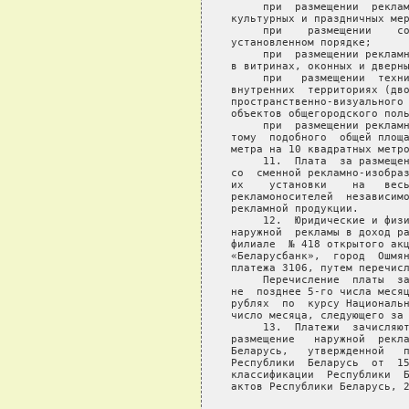
     при  размещении  реклам
культурных и праздничных мер
     при    размещении    со
установленном порядке;

     при  размещении рекламн
в витринах, оконных и дверны
     при   размещении  техни
внутренних  территориях (дво
пространственно-визуального 
объектов общегородского поль
     при  размещении рекламн
тому  подобного  общей площа
метра на 10 квадратных метро
     11.  Плата  за размещен
со  сменной рекламно-изобраз
их    установки    на   весь
рекламоносителей  независимо
рекламной продукции.

     12.  Юридические и физи
наружной  рекламы в доход ра
филиале  № 418 открытого акц
«Беларусбанк»,  город  Ошмян
платежа 3106, путем перечисл
     Перечисление  платы  за
не  позднее 5-го числа месяц
рублях  по  курсу Национальн
число месяца, следующего за 
     13.  Платежи  зачисляют
размещение   наружной  рекла
Беларусь,   утвержденной   п
Республики  Беларусь  от  15
классификации  Республики  Б
актов Республики Беларусь, 2