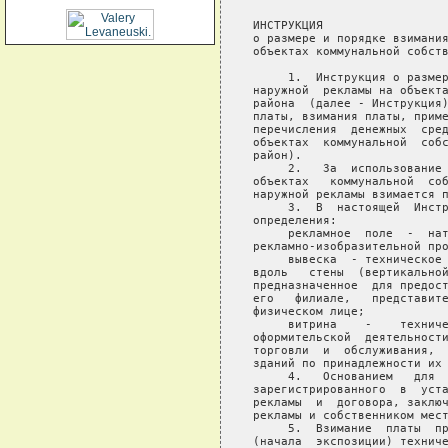
ИНСТРУКЦИЯ

о размере и порядке взимания
объектах коммунальной собств
     1.  Инструкция о размер
наружной  рекламы на объекта
района  (далее - Инструкция)
платы, взимания платы, приме
перечисления  денежных  сред
объектах  коммунальной  собс
район).

     2.   За  использование 
объектах   коммунальной  соб
наружной рекламы взимается п
     3.  В  настоящей  Инстр
определения:

     рекламное  поле  -  нат
рекламно-изобразительной про
     вывеска  - техническое 
вдоль   стены  (вертикальной
предназначенное  для предост
его   филиале,   представите
физическом лице;

     витрина    -    техниче
оформительской  деятельности
торговли  и  обслуживания,  
зданий по принадлежности их 
     4.   Основанием   для  
зарегистрированного  в  уста
рекламы  и  договора, заключ
рекламы и собственником мест
     5.  Взимание  платы  пр
(начала  экспозиции) техниче