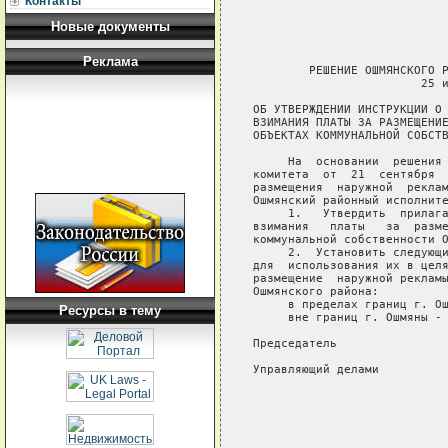
Контакты
Новые документы
Реклама
        РЕШЕНИЕ ОШМЯНСКОГО Р
                        25 и
ОБ УТВЕРЖДЕНИИ ИНСТРУКЦИИ О 
ВЗИМАНИЯ ПЛАТЫ ЗА РАЗМЕЩЕНИЕ
ОБЪЕКТАХ КОММУНАЛЬНОЙ СОБСТВ
     На  основании  решения 
комитета  от  21  сентября  
размещения  наружной  реклам
Ошмянский районный исполните
     1.   Утвердить  прилага
взимания   платы   за  разме
коммунальной собственности О
     2.  Установить следующи
для  использования их в целя
размещение  наружной рекламы
Ошмянского района:

     в пределах границ г. Ош
Ресурсы в тему
     вне границ г. Ошмяны - 
Председатель                
Управляющий делами          
                            
                            
                            
                            
                            