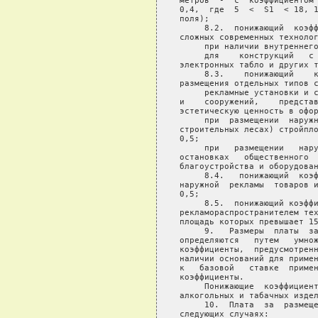
метров  -  с  коэффициентом 
0,4,  где  5  <  S1  < 18, 1
поля);

     8.2.  понижающий  коэфф
сложных современных технолог
     при наличии внутреннего
     для    конструкций   с 
электронных табло и других т
     8.3.    понижающий    к
размещения отдельных типов с
     рекламные установки и с
и    сооружений,    представ
эстетическую ценность в офор
     при  размещении  наружн
строительных лесах) стройпло
0,5;

     при   размещении   нару
остановках   общественного  
благоустройства и оборудован
     8.4.   понижающий  коэф
наружной  рекламы  товаров и
0,5;

     8.5.  понижающий коэффи
рекламораспространителем тех
площадь которых превышает 15
     9.   Размеры  платы  за
определяются   путем   умнож
коэффициенты,  предусмотренн
наличии оснований для примен
к   базовой   ставке  примен
коэффициенты.

     Понижающие  коэффициент
алкогольных и табачных издел
     10.  Плата  за  размеще
следующих случаях:
