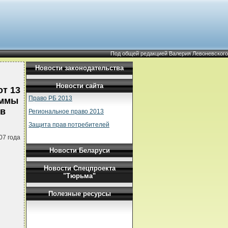
Под общей редакцией Валерия Левоневского
Новости законодательства
Новости сайта
т 13
Право РБ 2013
аммы
тв
Региональное право 2013
Защита прав потребителей
07 года
Новости Беларуси
Новости Спецпроекта
"Тюрьма"
Полезные ресурсы