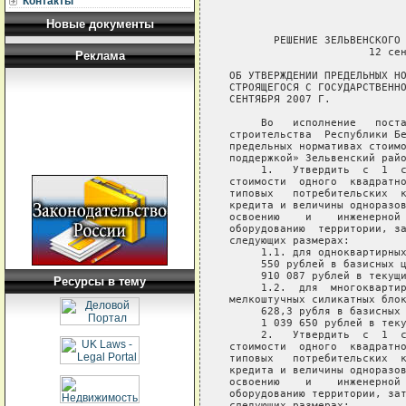
Контакты
Новые документы
       РЕШЕНИЕ ЗЕЛЬВЕНСКОГО 
                      12 сен
Реклама
ОБ УТВЕРЖДЕНИИ ПРЕДЕЛЬНЫХ НО
СТРОЯЩЕГОСЯ С ГОСУДАРСТВЕННО
СЕНТЯБРЯ 2007 Г.

     Во   исполнение   поста
строительства  Республики Бе
предельных нормативах стоимо
поддержкой» Зельвенский райо
     1.   Утвердить  с  1  с
стоимости  одного  квадратно
типовых   потребительских  к
кредита и величины одноразов
освоению    и    инженерной 
оборудованию  территории, за
следующих размерах:

     1.1. для одноквартирных
     550 рублей в базисных ц
     910 087 рублей в текущи
Ресурсы в тему
     1.2.  для  многоквартир
мелкоштучных силикатных блок
     628,3 рубля в базисных 
     1 039 650 рублей в теку
     2.   Утвердить  с  1  с
стоимости  одного  квадратно
типовых   потребительских  к
кредита и величины одноразов
освоению    и    инженерной 
оборудованию территории, зат
следующих размерах:
