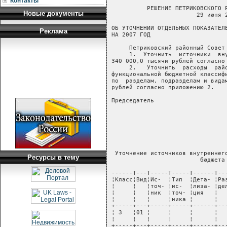
Контакты
          РЕШЕНИЕ ПЕТРИКОВСКОГО Р
Новые документы
                        29 июня 2
ОБ УТОЧНЕНИИ ОТДЕЛЬНЫХ ПОКАЗАТЕЛЕ
Реклама
НА 2007 ГОД

     Петриковский районный Совет 
     1.  Уточнить  источники  вну
340 000,0 тысячи рублей согласно 
     2.   Уточнить  расходы  райо
функциональной бюджетной классифи
по  разделам, подразделам и видам
рублей согласно приложению 2.

Председатель                     
                                 
                                 
                                 
                                 
                                 
 Уточнение источников внутреннего
Ресурсы в тему
                         бюджета 
------T---T-----T-----T------T---
¦Класс¦Вид¦Ис-  ¦Тип  ¦Дета- ¦Раз
¦     ¦   ¦точ- ¦ис-  ¦лиза- ¦дел
¦     ¦   ¦ник  ¦точ- ¦ция   ¦   
¦     ¦   ¦     ¦ника ¦      ¦   
+-----+---+-----+-----+------+---
¦ 3   ¦01 ¦     ¦     ¦      ¦   
¦     ¦   ¦     ¦     ¦      ¦   
+-----+---+-----+-----+------+---