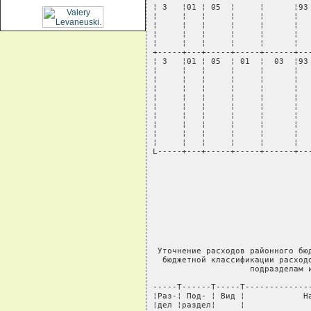
¦ 3   ¦01 ¦ 05  ¦     ¦      ¦93 
¦     ¦   ¦     ¦     ¦      ¦   
¦     ¦   ¦     ¦     ¦      ¦   
¦     ¦   ¦     ¦     ¦      ¦   
¦     ¦   ¦     ¦     ¦      ¦   
+-----+---+-----+-----+------+---
¦ 3   ¦01 ¦ 05  ¦ 01  ¦  03  ¦93 
¦     ¦   ¦     ¦     ¦      ¦   
¦     ¦   ¦     ¦     ¦      ¦   
¦     ¦   ¦     ¦     ¦      ¦   
¦     ¦   ¦     ¦     ¦      ¦   
¦     ¦   ¦     ¦     ¦      ¦   
¦     ¦   ¦     ¦     ¦      ¦   
¦     ¦   ¦     ¦     ¦      ¦   
¦     ¦   ¦     ¦     ¦      ¦   
¦     ¦   ¦     ¦     ¦      ¦   
L-----+---+-----+-----+------+--
                                 
                                 
                                 
                                 
                                 
 Уточнение расходов районного бюд
  бюджетной классификации расходо
                    подразделам и
-----T------T-----T--------------
¦Раз-¦ Под- ¦ Вид ¦            На
¦дел ¦раздел¦     ¦              