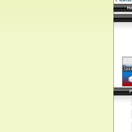
Контак
Но
Р