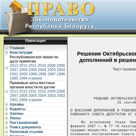
Навигация
Главная
Конституция
Решение Октябрьског
Республиканское право по
дополнений в решени
дате принятия
2013
2012
2011
2010
2009
2008
Текст правов
2007
2006
2005
2004
2003
2002
2001
2000
1999
1998
1997
1996
1995
1994 и ранее
Правовые акты местных
органов власти по датам
2013
2012
2011
2010
2009
2008
2007
2006
2005
2004
2003
2002
           РЕШЕНИЕ ОКТЯБРЬСКОГО РАЙОННОГО СОВЕТА ДЕПУТАТОВ
                      26 сентября 2007 г. № 38

О ВНЕСЕНИИ ДОПОЛНЕНИЙ В РЕШЕНИЕ ОКТЯБРЬСКОГО
РАЙОННОГО СОВЕТА ДЕПУТАТОВ ОТ 14 МАРТА 2007 Г. № 15

     Во  исполнение  Указа  Президента  Республики  Беларусь  от  13
февраля 2007 г. № 77 «О некоторых вопросах понижения начальной  цены
продажи имущества, находящегося в республиканской собственности», на
основании постановления Совета Министров Республики Беларусь  от  20
декабря  2006  г.  №  1687 «О мерах по реализации  Указа  Президента
Республики  Беларусь  от  14  сентября  2006  г.  №  575»,   решения
Гомельского областного Совета депутатов от 16 марта 2007 г. № 34  «О
внесении   дополнений  в  решение  Гомельского   областного   Совета
депутатов  от  28 декабря 2006 г. № 308» Октябрьский районный  Совет
депутатов РЕШИЛ:
     Внести   в  Инструкцию  о  порядке  управления  и  распоряжения
государственным имуществом, находящимся в коммунальной собственности
Октябрьского  района,  утвержденную решением Октябрьского  районного
Совета  депутатов от 14 марта 2007 г. № 15 «О порядке  управления  и
распоряжения  государственным имуществом, находящимся в коммунальной
собственности  Октябрьского  района» (Национальный  реестр  правовых
актов  Республики  Беларусь,  2007 г.,  №  270,  9/8656),  следующие
дополнения:
     пункт 5 дополнить частью следующего содержания:
     «Подготовка   проектов   решений  о  распоряжении   имуществом,
находящимся   в  коммунальной  собственности  Октябрьского   района,
осуществляется согласно приложению.»;
     подпункт  9.16 пункта 9 после слов «до 50 процентов»  дополнить
словом «включительно»;
     дополнить приложением следующего содержания:
     
     
     
                                   «Приложение
                                   к Инструкции
                                   о порядке управления и
                                   распоряжения
                                   государственным имуществом,
                                   находящимся в коммунальной
                                   собственности Октябрьского района
                                  
   Порядок подготовки проектов решений о распоряжении имуществом,
    находящимся в коммунальной собственности Октябрьского района
                                  
------------------------T----------------------T---------T----------------------T-------------------------------------------¬ 
¦Виды сделок по распоря-¦Государственный орган,¦Вид пра- ¦Государственный орган,¦Документы, представляемые для принятия ре- ¦
¦   жению имуществом    ¦ иная государственная ¦ вового  ¦ иная государственная ¦ шения (для решений Октябрьского районного ¦
¦                       ¦организация (должност-¦  акта   ¦организация, подготав-¦ Совета депутатов и Октябрьского районного ¦
¦                       ¦ное лицо), принимающие¦         ¦ливающие проекты пра- ¦исполнительного комитета - дополнительно к ¦
¦                       ¦решение о распоряжении¦         ¦     вового акта      ¦документам, предусмотренным законодательс- ¦
¦                       ¦      имуществом      ¦         ¦                      ¦        твом Республики Беларусь)*         ¦
+-----------------------+----------------------+---------+----------------------+-------------------------------------------+ 
¦           1           ¦          2           ¦    3    ¦          4           ¦                     5                     ¦
+-----------------------+----------------------+---------+----------------------+-------------------------------------------+ 
¦                                         I. Предприятие как имущественный комплекс                                         ¦
+-----------------------T----------------------T---------T----------------------T-------------------------------------------+ 
¦1. Передача из коммуна-¦Октябрьский   районный¦Решение  ¦Управления   и  отделы¦Согласие            райисполкома           ¦
¦льной собственности Ок-¦Совет  депутатов  (да-¦Совета   ¦Октябрьского районного¦Копия свидетельства о государственной реги-¦
¦тябрьского района в ре-¦лее - Совет)          ¦         ¦исполнительного  коми-¦страции предприятия как имущественного ком-¦
¦спубликанскую собствен-¦                      ¦         ¦тета                  ¦плекса или выписка из регистрационной книги¦
¦ность  Республики Бела-¦                      ¦         ¦                      ¦о  правах, ограничениях (обременениях) прав¦
¦русь и иных администра-¦                      ¦         ¦                      ¦на  предприятие  как имущественный комплекс¦
¦тивно-территориальных  ¦                      ¦         ¦                      ¦Баланс за последний отчетный год и период -¦
¦единиц                 ¦                      ¦         ¦                      ¦при         безвозмездном        отчуждении¦
¦                       ¦                      ¦         ¦                      ¦Копия свидетельства о государственной реги-¦
¦                       ¦                      ¦         ¦                      ¦страции юридического лица                  ¦
+-----------------------+----------------------+---------+----------------------+-------------------------------------------+ 
¦2.  Приобретение в ком-¦Совет                 ¦Решение  ¦Управления,     отделы¦Согласие     
2001
2000 и ранее
Архивы
Кодексы
Законы
Указы
Постановления
Поиск документа
Полезные ссылки