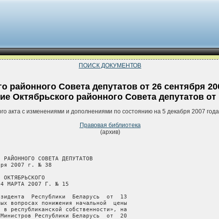
ПОИСК ДОКУМЕНТОВ
о районного Совета депутатов от 26 сентября 20
е Октябрьского районного Совета депутатов от 14
ого акта с изменениями и дополнениями по состоянию на 5 декабря 2007 год
Правовая библиотека
(архив)
       райисполкома           ¦
¦мунальную собственность¦                      ¦Совета   ¦райисполкома          ¦Копия свидетельства о государственной реги-¦
¦Октябрьского  района, в¦                      ¦         ¦                      ¦страции предприятия как имущественного ком-¦
¦том  числе из республи-¦                      ¦         ¦                      ¦плекса или выписка из регистрационной книги¦
¦канской собственности и¦                      ¦         ¦                      ¦о  правах, ограничениях (обременениях) прав¦
¦коммунальной  собствен-¦                      ¦         ¦                      ¦на  предприятие  как имущественный комплекс¦
¦ности  иных администра-¦                      ¦         ¦                      ¦Копия  свидетельств о государственной реги-¦
¦тивно-территориальных  ¦                      ¦         ¦                      ¦страции  юридического лица, индивидуального¦
¦единиц, за счет средств¦                      ¦         ¦                      ¦предпринимателя или копия паспорта физичес-¦
¦районного  бюджета  или¦                      ¦         ¦                      ¦кого                                   лица¦
¦безвозмездно           ¦                      ¦         ¦                      ¦Баланс за последний отчетный год и период  ¦
+-----------------------+----------------------+---------+----------------------+-------------------------------------------+ 
¦3. Залог (стоимость ко-¦Совет                 ¦Решение  ¦Управления,     отделы¦Согласие            райисполкома           ¦
¦торого   превышает  300¦                      ¦Совета   ¦райисполкома          ¦Копия свидетельства о государственной реги-¦
¦тысяч базовых величин) ¦                      ¦         ¦                      ¦страции предприятия как имущественного ком-¦
¦                       ¦                      ¦         ¦                      ¦плекса или выписка из регистрационной книги¦
¦                       ¦                      ¦         ¦                      ¦о  правах, ограничениях (обременениях) прав¦
¦                       ¦                      ¦         ¦                      ¦на  предприятие  как имущественный комплекс¦
¦                       ¦                      ¦         ¦                      ¦Акт  сводной оценки с подтверждением прави-¦
¦                       ¦                      ¦         ¦                      ¦льности  определения  стоимости  Гомельским¦
¦                       ¦                      ¦         ¦                      ¦областным  территориальным фондом государс-¦
¦                       ¦                      ¦         ¦                      ¦твенного имущества (далее - фонд "Гомельоб-¦
¦                       ¦                      ¦         ¦                      ¦лимущество")                               ¦
¦                       ¦                      ¦         ¦                      ¦Копия свидетельства о государственной реги-¦
¦                       ¦                      ¦         ¦                      ¦страции          юридического          лица¦
¦                       ¦                      ¦         ¦                      ¦Проект кредитного договора                 ¦
+-----------------------+----------------------+---------+----------------------+-------------------------------------------+ 
¦4. Залог (стоимость ко-¦Райисполком           ¦Решение  ¦Управления,     отделы¦Копия свидетельства о государственной реги-¦
¦торого не превышает 300¦                      ¦райиспол-¦райисполкома          ¦страции предприятия как имущественного ком-¦
¦тысяч базовых величин) ¦                      ¦кома     ¦                      ¦плекса или выписка из регистрационной книги¦
¦                       ¦                      ¦         ¦                      ¦о  правах, ограничениях (обременениях) прав¦
¦                       ¦                      ¦         ¦                      ¦на  предприятие  как имущественный комплекс¦
¦                       ¦                      ¦         ¦                      ¦Акт  сводной оценки с подтверждением прави-¦
¦                       ¦                      ¦         ¦                      ¦льности определения стоимости фондом "Гоме-¦
¦                       ¦                      ¦         ¦                      ¦льоблимущество"                            ¦
¦                       ¦                      ¦         ¦                      ¦Копия свидетельства о государственной реги-¦
¦                       ¦                      ¦         ¦                      ¦страции          юридического          лица¦
¦                       ¦                      ¦         ¦                      ¦Проект кредитного договора   