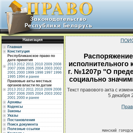
Навигация
ПОИ
Главная
Конституция
Распоряжение
Республиканское право по
дате принятия
исполнительного к
2013
2012
2011
2010
2009
2008
2007
2006
2005
2004
2003
2002
г. №1207р "О пред
2001
2000
1999
1998
1997
1996
1995
1994 и ранее
социально значим
Правовые акты местных
органов власти по датам
Текст правового акта с изме
2013
2012
2011
2010
2009
2008
2007
2006
2005
2004
2003
2002
5 декабря 
2001
2000 и ранее
Архивы
Прав
Кодексы
Законы
Указы
Постановления
Поиск документа
Полезные ссылки
             МИНСКИЙ ГОРОДСКОЙ ИСПОЛНИТЕЛЬНЫЙ КОМИТЕТ

                           РАСПОРЯЖЕНИЕ

 18 ноября 1997 г.  N 1207-р                                 г.Минск


 О ПРЕДЕЛЬНЫХ ЦЕНАХ (ТАРИФАХ) НА СОЦИАЛЬНО ЗНАЧИМЫЕ
 УСЛУГИ ДЛЯ НАСЕЛЕНИЯ

===

     Во исполнение Указа Президента  Республики Беларусь от 30.08.96
N 345  "О   некоторых  мерах  по   упорядочению  ценообразования  на
территории  Республики Беларусь",  письма Комитета  цен Министерства
экономики  Республики   Беларусь  от  27.05.97  N   27-4/8-501  и  в
соответствии  с  перечнем  социально  значимых  товаров  (услуг), по
которым осуществляется государственное  регулирование цен (тарифов),
определенным  Комиссией по  координации деятельности государственных
органов   по   вопросам   ценообразования   при  Кабинете  Министров
Республики Беларусь (протокол N 1 от 26.09.96):

     1.  Утвердить  предельные  тарифы  и  предельные коэффициенты к
ценам  прейскурантов  на  социально  значимые  услуги  для населения
(прилагаются).

     2.  Установить,  что  с  введением  в  действие  предельных цен
(тарифов) на социально значимые  услуги, действующие на предприятиях
тарифы,   не   превышающие   предельного   уровня,  сохраняются  без
изменения, а размеры их увеличения в рамках предельных цен (тарифов)
не могут  превышать установленных по месяцам  параметров инфляции на
1997 год.

     3.  Формирование  тарифов  на  другие  бытовые услуги населению
(ремонт обуви,  швейных и трикотажных  изделий, мебели, химчистка  и
крашение одежды, ремонт  бытовой техники, обслуживание телевизионных
антенн коллективного пользования,  прачечных, бань, парикмахерских),
на которые настоящим распоряжением не установлены предельные тарифы,
производится  предприятиями,  независимо  от  подчиненности  и  форм
собственности  с рентабельностью  не более  15 процентов  к плановой
себестоимости  (стоимости обработки)  по согласованию  с управлением
бытового обслуживания населения горисполкома.

     4.  Превышение  уровня  рентабельности  сверх  15  процентов от
основной  деятельности  за  отчетный  год  по  предприятию  в  целом
является нарушением дисциплины цен.
     Суммы  превышения  подлежат  перечислению  в  доход  городского
бюджета,  а в  случае отказа  предприятия применяются законодательно
установленные финансовые и административные санкции.

     5.  Предельные  цены   (тарифы)  и  предельные  коэффициенты на
бытовые услуги вводятся в действие со дня опубликования их в печати,
в остальном - с даты подписания настоящего распоряжения.

     6.  Считать   утратившими  силу  позицию   4  приложения  1   к
распоряжению  горисполкома  от  10.04.97   N  333-р  и  распоряжение
горисполкома от  03.09.97 N 909-р  "О предельных ценах  (тарифах) на
социально значимые услуги для населения.


 Председатель исполкома                                  В.В.Ермошин


                                       УТВЕРЖДЕНЫ
                                       распоряжением Мингорисполкома
                                       от 18 ноября 1997 г. N 1207-p


                         ПРЕДЕЛЬНЫЕ ТАРИФЫ
            на социально значимые услуги для населения

 ---------------------------------T-----------T--------------------¬
 ¦      Наименование услуг        ¦Единица    ¦Предельные тарифы за¦
 ¦                                ¦измерения  ¦единицу (в рублях)  ¦
 L--------------------------------+-----------+---------------------
     Услуги парикмахерских

  Первой группы (АП "Восход") и
  других предприятий, приравненных
  к ним по уровню обслуживания

  1. Стрижка волос простая детей
     до 12 лет                     стрижка          8100

  2. Стрижка волос простая в
     мужском зале                  -"-              9000

  3. Стрижка волос простая в
     женском зале                  -"-             13500

  4. Стрижка фронтально-теменной
     зоны (челка)                  -"-              7200

     Услуги фотографий

  Черно-белая фотография,
  изготовленная без применения
  новейших технологий

  5. Снимки для документов: 3х4    шесть
                                   отпечатков      30000

                            4х6    четыре
                                   отпечатка       35000

     Услуги прачечных

  Обработка белья для населения
  механическими прачечными

  6. Белье прямое                  1 кг (с
                                   крахм.)         18600
                                   1 кг (без
                                   крахм.)         18500

  Обработка белья населением в
  прачечных самообслуживания

  7. Стирка и отжим без стиральных один цикл
     материалов и глажения:        обработки
     - в машинах емкостью 10 кг    -"-             76400
     - в машинах емкостью 12 кг    -"-             91500

     Услуги химчистки

  Пальтово-костюмная группа (из
  шерстяных и полушерстяных
  тканей)

  8. Пальто, полупальто зимние   штука             99000

  9. Пиджак                      -"-               55000

 10. Брюки (кроме спортивных)    -"-               45000

     Услуги по ремонту обуви

 11. Поставить заплату с заправкой
     под подошву кожаной или
     текстильной обуви             штука           21000

 12. Поставить набойки из
     микропористой резины с
     выравниванием каблука в
     мужск