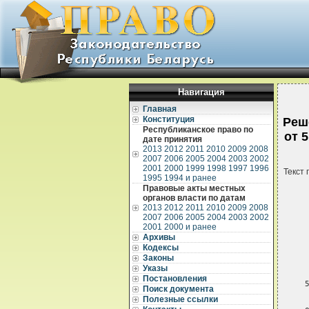
Навигация
Главная
Конституция
Реш
Республиканское право по
от 
дате принятия
2013
2012
2011
2010
2009
2008
2007
2006
2005
2004
2003
2002
2001
2000
1999
1998
1997
1996
Текст 
1995
1994 и ранее
Правовые акты местных
органов власти по датам
2013
2012
2011
2010
2009
2008
2007
2006
2005
2004
2003
2002
2001
2000 и ранее
Архивы
Кодексы
              МИНСКИЙ ГОРОДСКОЙ ИСПОЛНИТЕЛЬНЫЙ КОМИТЕТ

                              РЕШЕНИЕ

 5 марта 1998 г.  N 201


 О ТАРИФАХ И ЦЕНАХ НА ОТДЕЛЬНЫЕ ВИДЫ КОММУНАЛЬНЫХ УСЛУГ

===
         -----------------------------------------------------------
         Утратило силу  решением Минского городского исполнительного
         комитета от 22
Законы
Указы
Постановления
Поиск документа
Полезные ссылки