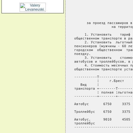
                            
                            
                            
                             
      за проезд пассажиров в
                  на террито
     1. Установить    тариф 
общественном транспорте в ра
     2. Установить  льготный
пенсионеров (мужчины - 60 ле
городском  общественном  тра
поездку.

     3. Установить    стоимо
автобусов и троллейбусов, в 
     4. Стоимость месячных п
общественном транспорте уста
-----------T----------------
           ¦     г.Брест    
   Вид     ¦                
транспорта +--------T-------
           ¦ полная ¦льготна
-----------+--------+-------
Автобус       6750     3375 
Троллейбус    6750     3375 
Автобус,      9010     4505 
троллейбус

----------------------------