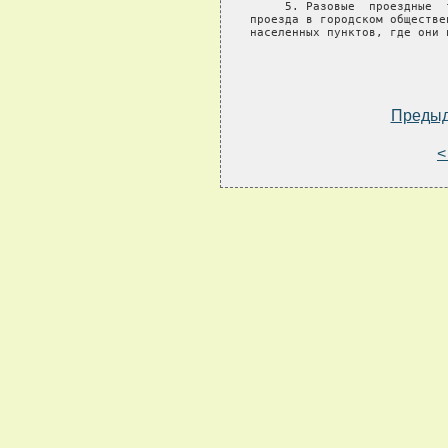
     5. Разовые  проездные  
проезда в городском обществе
населенных пунктов, где они п
Преды
<