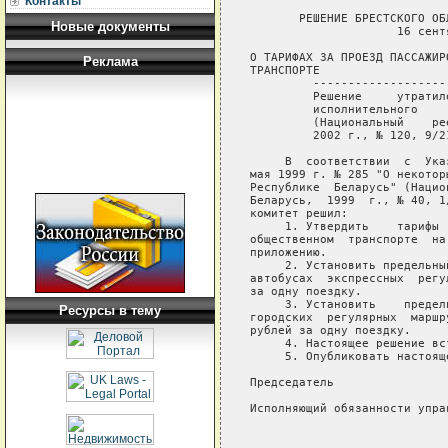
Контакты
       РЕШЕНИЕ БРЕСТСКОГО ОБ
Новые документы
                     16 сент
О ТАРИФАХ ЗА ПРОЕЗД ПАССАЖИР
Реклама
ТРАНСПОРТЕ

         -------------------
         Решение     утратил
         исполнительного    
         (Национальный    ре
         2002 г., № 120, 9/21
     В  соответствии  с  Ука
мая 1999 г. № 285 "О некотор
Республике  Беларусь" (Нацио
Беларусь,  1999  г., № 40, 1
комитет решил:

     1. Утвердить    тарифы 
общественном  транспорте  на
приложению.

     2. Установить предельны
автобусах  экспрессных  регу
за одну поездку.

     3. Установить    предел
Ресурсы в тему
городских  регулярных  маршр
рублей за одну поездку.

     4. Настоящее решение вс
     5. Опубликовать настоящ
Председатель                
Исполняющий обязанности упра
                            
                            